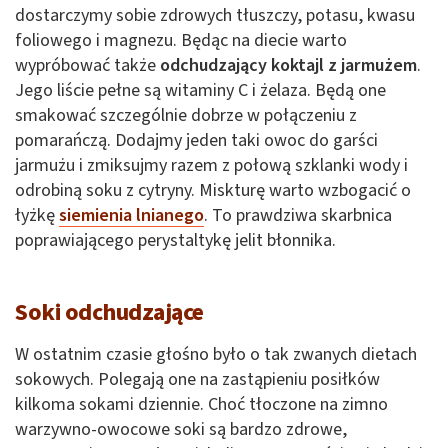
dostarczymy sobie zdrowych tłuszczy, potasu, kwasu
foliowego i magnezu. Będąc na diecie warto
wypróbować także
odchudzający koktajl z jarmużem
.
Jego liście pełne są witaminy C i żelaza. Będą one
smakować szczególnie dobrze w połączeniu z
pomarańczą. Dodajmy jeden taki owoc do garści
jarmużu i zmiksujmy razem z połową szklanki wody i
odrobiną soku z cytryny. Miskturę warto wzbogacić o
łyżkę
siemienia lnianego
. To prawdziwa skarbnica
poprawiającego perystaltykę jelit błonnika.
Soki odchudzające
W ostatnim czasie głośno było o tak zwanych dietach
sokowych. Polegają one na zastąpieniu posiłków
kilkoma sokami dziennie. Choć tłoczone na zimno
warzywno-owocowe soki są bardzo zdrowe,