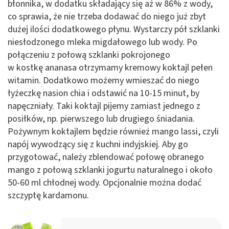
błonnika, w dodatku składający się aż w 86% z wody,
co sprawia, że nie trzeba dodawać do niego już zbyt
dużej ilości dodatkowego płynu. Wystarczy pół szklanki
niesłodzonego mleka migdałowego lub wody. Po
połączeniu z połową szklanki pokrojonego
w kostkę ananasa otrzymamy kremowy koktajl pełen
witamin. Dodatkowo możemy wmieszać do niego
łyżeczkę nasion chia i odstawić na 10-15 minut, by
napęczniały. Taki koktajl pijemy zamiast jednego z
posiłków, np. pierwszego lub drugiego śniadania.
Pożywnym koktajlem będzie również mango lassi, czyli
napój wywodzący się z kuchni indyjskiej. Aby go
przygotować, należy zblendować połowę obranego
mango z połową szklanki jogurtu naturalnego i około
50-60 ml chłodnej wody. Opcjonalnie można dodać
szczyptę kardamonu.