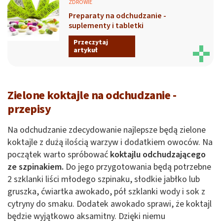
ZDROWIE
Preparaty na odchudzanie -
suplementy i tabletki
Przeczytaj
artykuł
Zielone koktajle na odchudzanie -
przepisy
Na odchudzanie zdecydowanie najlepsze będą zielone
koktajle z dużą ilością warzyw i dodatkiem owoców. Na
początek warto spróbować
koktajlu odchudzającego
ze szpinakiem.
Do jego przygotowania będą potrzebne
2 szklanki liści młodego szpinaku, słodkie jabłko lub
gruszka, ćwiartka awokado, pół szklanki wody i sok z
cytryny do smaku. Dodatek awokado sprawi, że koktajl
będzie wyjątkowo aksamitny. Dzięki niemu