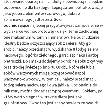
stosowanie opartej na nich diety z pewnością nie będzie
odpowiednie dla każdego. Lepiej zatem potraktować je
jako jeden z elementów zdrowego, dobrze
zbilansowanego jadłospisu.
Soki
odchudzające
najlepiej przygotowywać samodzielnie w
wyciskarce wolnoobrotowej - dzięki temu zachowają
one maksimum witamin i minerałów. Na odchudzanie
idealny będzie oczyszczający sok z selera. Aby go
zrobić, należy przecisnąć w wyciskarce 8 łodyg selera
naciowego, ogórka zielonego, garść szpinaku i natkę
pietruszki. Do smaku dodajemy odrobinę soku z cytryny
oraz trochę świeżego imbiru. Osoby, które nie lubią
soków warzywnych mogą przygotować napój
warzywno-owocowy. W tym celu należy przecisnąć 8
łodyg selera naciowego i dwa jabłka. Opcjonalnie do
mikstury można dodać szczyptę cynamonu. Sokiem, po
który warto sięgnąć w trakcie diety jest sok
grejpfrutowy. Owoc ten jest znany bowiem ze swoich