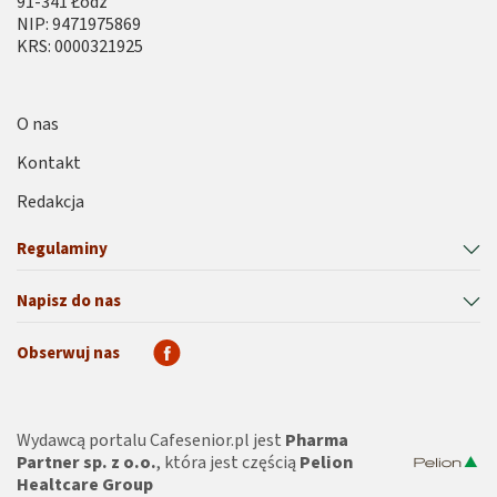
91-341 Łódź
NIP: 9471975869
KRS: 0000321925
O nas
Kontakt
Redakcja
Regulaminy
Napisz do nas
Obserwuj nas
Wydawcą portalu Cafesenior.pl jest
Pharma
Partner sp. z o.o.
, która jest częścią
Pelion
Healtcare Group