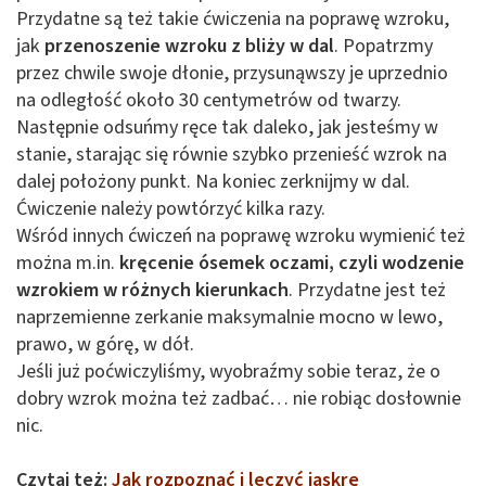
Przydatne są też takie ćwiczenia na poprawę wzroku,
jak
przenoszenie wzroku z bliży w dal
. Popatrzmy
przez chwile swoje dłonie, przysunąwszy je uprzednio
na odległość około 30 centymetrów od twarzy.
Następnie odsuńmy ręce tak daleko, jak jesteśmy w
stanie, starając się równie szybko przenieść wzrok na
dalej położony punkt. Na koniec zerknijmy w dal.
Ćwiczenie należy powtórzyć kilka razy.
Wśród innych ćwiczeń na poprawę wzroku wymienić też
można m.in.
kręcenie ósemek oczami, czyli wodzenie
wzrokiem w różnych kierunkach
. Przydatne jest też
naprzemienne zerkanie maksymalnie mocno w lewo,
prawo, w górę, w dół.
Jeśli już poćwiczyliśmy, wyobraźmy sobie teraz, że o
dobry wzrok można też zadbać… nie robiąc dosłownie
nic.
Czytaj też:
Jak rozpoznać i leczyć jaskrę