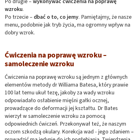
Po drugie –
wykonywać ćwiczenia na poprawę
wzroku
.
Po trzecie –
dbać o to, co jemy
. Pamiętajmy, że nasze
menu, podobnie jak tryb życia, ma ogromny wpływ na
dobry wzrok.
Ćwiczenia na poprawę wzroku –
samoleczenie wzroku
Ćwiczenia na poprawę wzroku są jednym z głównych
elementów metody dr Williama Batesa, który prawie
100 lat temu ukuł tezę, jakoby za wady wzroku
odpowiadało osłabienie mięśni gałki ocznej,
prowadzące do deformacji jej kształtu. Dr Bates
wierzył w samoleczenie wzroku za pomocą
odpowiednich ćwiczeń. Przekonywał też, że naszym
oczom szkodzą okulary. Korekcja wad - jego zdaniem –
prowadzić ma jedynie do ich pogłębiania. Twierdzenia