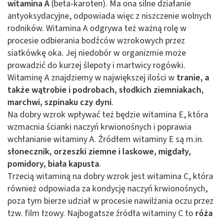
witamina A
(beta-karoten). Ma ona silne działanie
antyoksydacyjne, odpowiada więc z niszczenie wolnych
rodników. Witamina A odgrywa też ważną rolę w
procesie odbierania bodźców wzrokowych przez
siatkówkę oka. Jej niedobór w organizmie może
prowadzić do kurzej ślepoty i martwicy rogówki.
Witaminę A znajdziemy w największej ilości w
tranie, a
także wątrobie i podrobach, słodkich ziemniakach,
marchwi, szpinaku czy dyni
.
Na dobry wzrok wpływać też będzie witamina E, która
wzmacnia ścianki naczyń krwionośnych i poprawia
wchłanianie witaminy A. Źródłem witaminy E są m.in.
słonecznik, orzeszki ziemne i laskowe, migdały,
pomidory, biała kapusta
.
Trzecią witaminą na dobry wzrok jest witamina C, która
również odpowiada za kondycję naczyń krwionośnych,
poza tym bierze udział w procesie nawilżania oczu przez
tzw. film łzowy. Najbogatsze źródła witaminy C to
róża