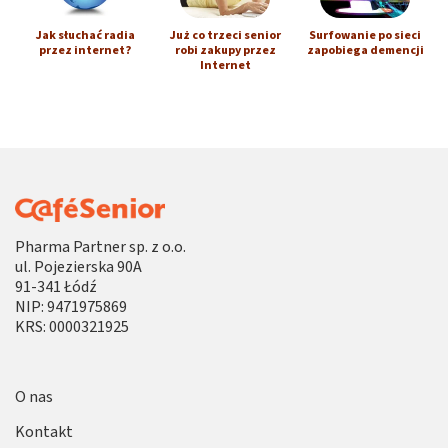
Jak słuchać radia
Już co trzeci senior
Surfowanie po sieci
przez internet?
robi zakupy przez
zapobiega demencji
Internet
Pharma Partner sp. z o.o.
ul. Pojezierska 90A
91-341 Łódź
NIP: 9471975869
KRS: 0000321925
O nas
Kontakt