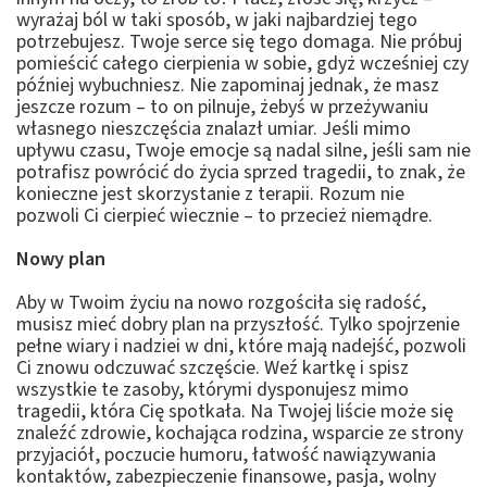
wyrażaj ból w taki sposób, w jaki najbardziej tego
potrzebujesz. Twoje serce się tego domaga. Nie próbuj
pomieścić całego cierpienia w sobie, gdyż wcześniej czy
później wybuchniesz. Nie zapominaj jednak, że masz
jeszcze rozum – to on pilnuje, żebyś w przeżywaniu
własnego nieszczęścia znalazł umiar. Jeśli mimo
upływu czasu, Twoje emocje są nadal silne, jeśli sam nie
potrafisz powrócić do życia sprzed tragedii, to znak, że
konieczne jest skorzystanie z terapii. Rozum nie
pozwoli Ci cierpieć wiecznie – to przecież niemądre.
Nowy plan
Aby w Twoim życiu na nowo rozgościła się radość,
musisz mieć dobry plan na przyszłość. Tylko spojrzenie
pełne wiary i nadziei w dni, które mają nadejść, pozwoli
Ci znowu odczuwać szczęście. Weź kartkę i spisz
wszystkie te zasoby, którymi dysponujesz mimo
tragedii, która Cię spotkała. Na Twojej liście może się
znaleźć zdrowie, kochająca rodzina, wsparcie ze strony
przyjaciół, poczucie humoru, łatwość nawiązywania
kontaktów, zabezpieczenie finansowe, pasja, wolny