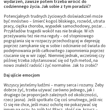
wydarzeń, zawsze potem trzeba wrócić do
codziennego życia. Jak sobie z tym poradzić?
Potencjalnych trudnych życiowych doświadczeń może
być mnóstwo – śmierć kogoś bliskiego, rozwód, utrata
pracy, ciężka choroba, wypadek samochodowy, pożar…
Przykładów tragedii wokół nas nie brakuje. W ich
przeżywaniu też nie ma reguły – od stopniowego
pogrążania się w rozpaczy przechodzącej w depresję
poprzez zamykanie się w sobie i odcinanie od świata do
podejmowania prób całkowitego zapomnienia poprzez
rzucanie się w wir zajęć. Niemniej jednak, wcześniej czy
później trzeba zdystansować się od tych metod, na
nowo znaleźć radość i żyć normalnie. Jak to zrobić?
Daj ujście emocjom
Wszyscy jesteśmy ludźmi – mamy serca i rozumy. Żeby
dobrze żyć, trzeba używać zarówno jednego, jak i
drugiego (w proporcjach zależnych od okoliczności,
rzecz jasna). Jeśli spotkało Cię coś smutnego, jeśli nic
Ci się nie chce, jeśli masz ochotę nie pokazywać się
innym na oczy, to zrób to! Płacz, złość się, krzycz –