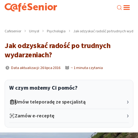
Cafesenior
Umysł
Psychologia
Jak odzyskać radość po trudnych wydar
Jak odzyskać radość po trudnych
wydarzeniach?
Data aktualizacji: 26 lipca 2016
~ 1 minuta czytania
W czym możemy Ci pomóc?
Umów teleporadę ze specjalistą
Zamów e-receptę