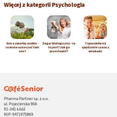
Więcej z kategorii Psychologia
Sen o zmarłej osobie -
Zegar biologiczny - co
7 sposobów na
co może oznaczać taki
to jest? Jak go
spędzanie czasu z
sen?
przestawić?
wnukami
Pharma Partner sp. z o.o.
ul. Pojezierska 90A
91-341 Łódź
NIP: 9471975869