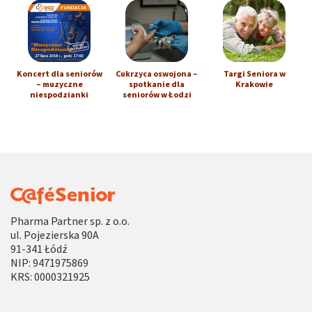
Koncert dla seniorów
Cukrzyca oswojona –
Targi Seniora w
– muzyczne
spotkanie dla
Krakowie
niespodzianki
seniorów w Łodzi
Pharma Partner sp. z o.o.
ul. Pojezierska 90A
91-341 Łódź
NIP: 9471975869
KRS: 0000321925