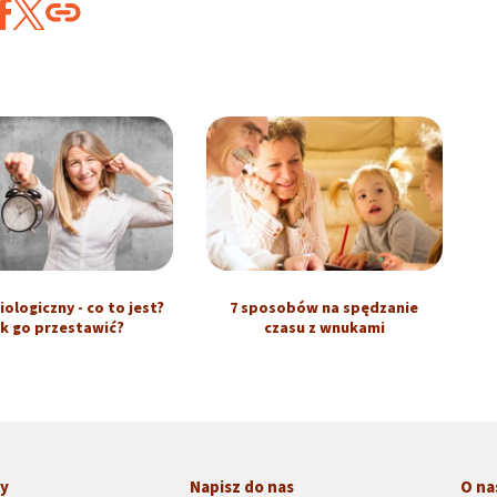
iologiczny - co to jest?
7 sposobów na spędzanie
k go przestawić?
czasu z wnukami
ny
Napisz do nas
O na