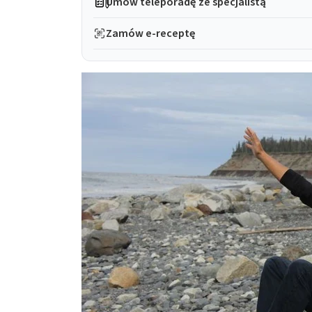
Umów teleporadę ze specjalistą
Zamów e-receptę