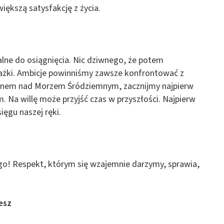
iększą satysfakcję z życia.
ealne do osiągnięcia. Nic dziwnego, że potem
rażki. Ambicje powinniśmy zawsze konfrontować z
basenem nad Morzem Śródziemnym, zacznijmy najpierw
 Na willę może przyjść czas w przyszłości. Najpierw
ięgu naszej ręki.
ego! Respekt, którym się wzajemnie darzymy, sprawia,
esz