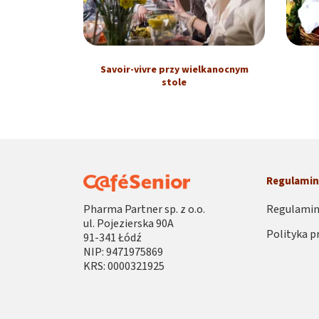
Savoir-vivre przy wielkanocnym
stole
Regulami
Pharma Partner sp. z o.o.
Regulamin
ul. Pojezierska 90A
Polityka p
91-341 Łódź
NIP: 9471975869
KRS: 0000321925