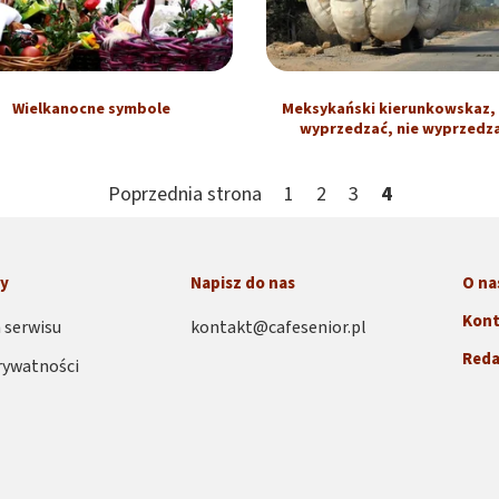
Wielkanocne symbole
Meksykański kierunkowskaz, c
wyprzedzać, nie wyprzedz
Poprzednia strona
1
2
3
4
ny
Napisz do nas
O na
Kont
 serwisu
kontakt@cafesenior.pl
Reda
rywatności