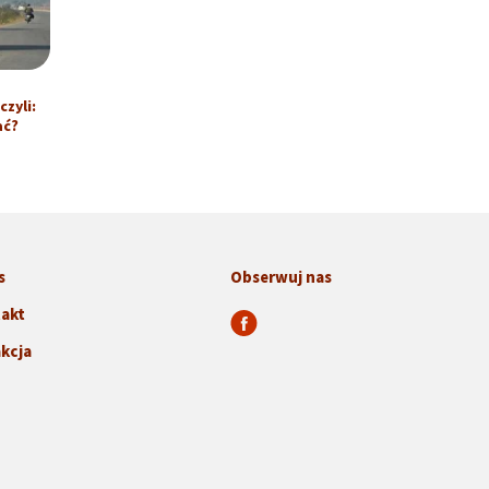
zyli:
ać?
s
Obserwuj nas
akt
kcja