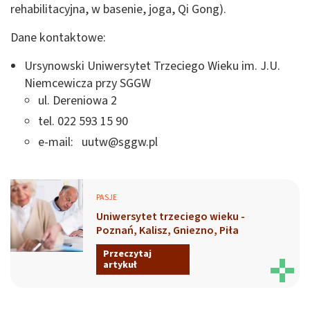
rehabilitacyjna, w basenie, joga, Qi Gong).
Dane kontaktowe:
Ursynowski Uniwersytet Trzeciego Wieku im. J.U.
Niemcewicza przy SGGW
ul. Dereniowa 2
tel. 022 593 15 90
e-mail:
uutw@sggw.pl
PASJE
Uniwersytet trzeciego wieku -
Poznań, Kalisz, Gniezno, Piła
Przeczytaj
artykuł