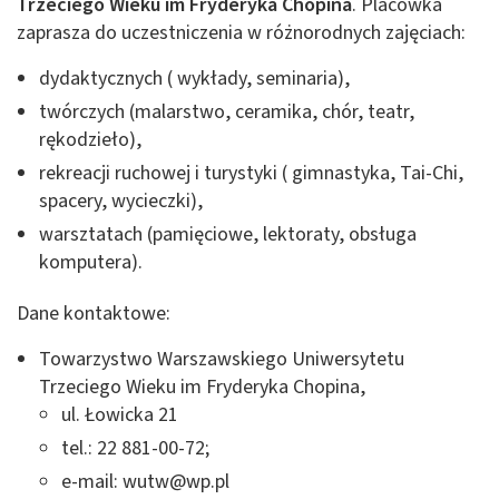
Trzeciego Wieku im Fryderyka Chopina
. Placówka
zaprasza do uczestniczenia w różnorodnych zajęciach:
dydaktycznych ( wykłady, seminaria),
twórczych (malarstwo, ceramika, chór, teatr,
rękodzieło),
rekreacji ruchowej i turystyki ( gimnastyka, Tai-Chi,
spacery, wycieczki),
warsztatach (pamięciowe, lektoraty, obsługa
komputera).
Dane kontaktowe:
Towarzystwo Warszawskiego Uniwersytetu
Trzeciego Wieku im Fryderyka Chopina,
ul. Łowicka 21
tel.: 22 881-00-72;
e-mail:
wutw@wp.pl