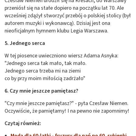
Czesław Niemen urodził się na Kresach, do Warszawy
przeniósł się na stałe dopiero na początku lat 70. Ale
wcześniej zdążył stworzyć przebój o polskiej stolicy (był
autorem muzyki i wykonawcą). Dzisiaj jest ona
nieoficjalnym hymnem klubu Legia Warszawa.
5. Jednego serca
W tej piosence uwieczniono wiersz Adama Asnyka:
"Jednego serca tak mało, tak mało.
Jednego serca trzeba mi na ziemi
co by przy moim miłością zadrżało"
6. Czy mnie jeszcze pamiętasz?
"Czy mnie jeszcze pamiętasz?" - pyta Czesław Niemen.
Oczywiście, że pamiętamy! I na pewno nie zapomnimy!
Czytaj również:
Moda dla 60-latki - fryzury dla pań po 60, sukienki,