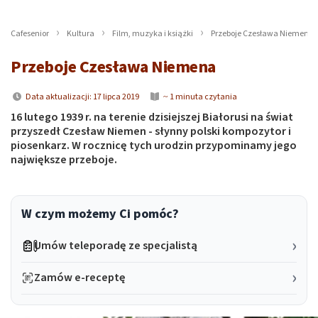
Cafesenior
Kultura
Film, muzyka i książki
Przeboje Czesława Niemena
Przeboje Czesława Niemena
Data aktualizacji: 17 lipca 2019
~ 1 minuta czytania
16 lutego 1939 r. na terenie dzisiejszej Białorusi na świat
przyszedł Czesław Niemen - słynny polski kompozytor i
piosenkarz. W rocznicę tych urodzin przypominamy jego
największe przeboje.
W czym możemy Ci pomóc?
Umów teleporadę ze specjalistą
Zamów e-receptę