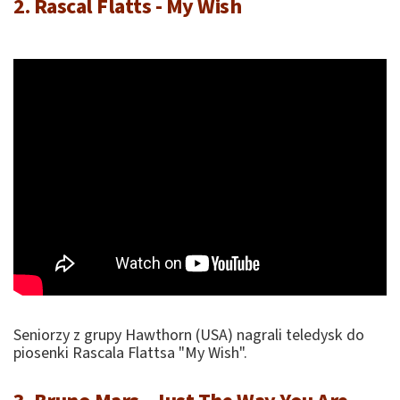
2. Rascal Flatts - My Wish
Seniorzy z grupy Hawthorn (USA) nagrali teledysk do
piosenki Rascala Flattsa "My Wish".