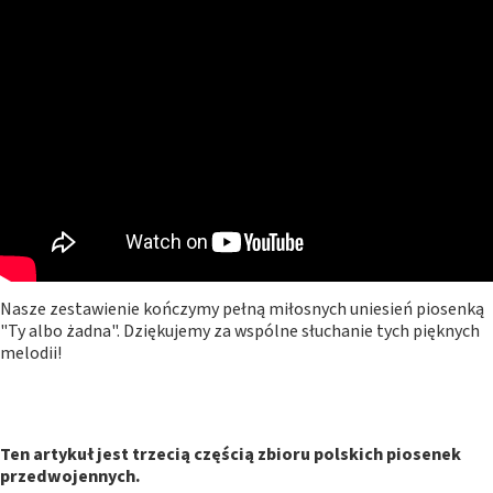
Nasze zestawienie kończymy pełną miłosnych uniesień piosenką
"Ty albo żadna". Dziękujemy za wspólne słuchanie tych pięknych
melodii!
Ten artykuł jest trzecią częścią zbioru polskich piosenek
przedwojennych.