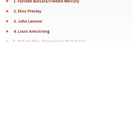
1. Farrokh Bulsara/Freddie Mercury
2. Elvis Presley
3. John Lennon
4. Louis Armstrong
5. Robert Allen Zimmerman/Bob Dylan
Trudno powiedzieć co sprawia, że ktoś staje się sławny.
To może być reputacja, wygląd albo charyzma
sceniczna. Jednak na koniec, kiedy usunie się wszystkie
zbędne elementy, z muzyka pozostaje tylko głos i to
właśnie on może mu zapewnić nieśmiertelność. Ludzie
śpiewali od zawsze, z radości i ze smutku, by
komunikować się z bogami, wyrażać emocje lub
zagłuszyć ciszę. Kto zagłuszył ją na tyle skutecznie, że
zapisał się nie tylko w pamięci sobie współczesnych, ale
i na kartach historii na całe wieki? Oto 7