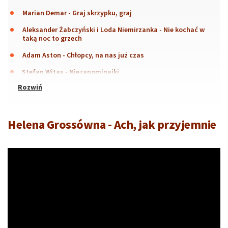
Marian Demar - Graj skrzypku, graj
Aleksander Żabczyński i Loda Niemirzanka - Nie kochać w
taką noc to grzech
Adam Aston - Chłopcy, na nas już czas
Stefan Witas - Niezapominajki
Helena Grossówna - Ach, jak przyjemnie