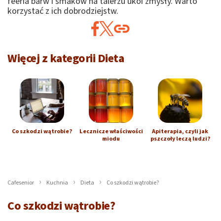
feeria barw i smaków na talerzu ukoi zmysły. Warto
korzystać z ich dobrodziejstw.
Więcej z kategorii Dieta
Co szkodzi wątrobie?
Lecznicze właściwości
Apiterapia, czyli jak
miodu
pszczoły leczą ludzi?
Cafesenior
Kuchnia
Dieta
Co szkodzi wątrobie?
Co szkodzi wątrobie?