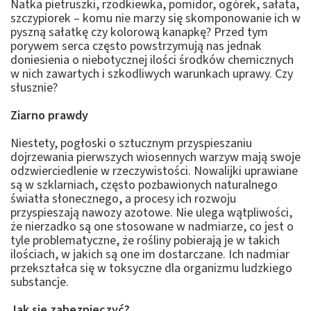
Natka pietruszki, rzodkiewka, pomidor, ogórek, sałata,
szczypiorek – komu nie marzy się skomponowanie ich w
pyszną sałatkę czy kolorową kanapkę? Przed tym
porywem serca często powstrzymują nas jednak
doniesienia o niebotycznej ilości środków chemicznych
w nich zawartych i szkodliwych warunkach uprawy. Czy
słusznie?
Ziarno prawdy
Niestety, pogłoski o sztucznym przyspieszaniu
dojrzewania pierwszych wiosennych warzyw mają swoje
odzwierciedlenie w rzeczywistości. Nowalijki uprawiane
są w szklarniach, często pozbawionych naturalnego
światła słonecznego, a procesy ich rozwoju
przyspieszają nawozy azotowe. Nie ulega wątpliwości,
że nierzadko są one stosowane w nadmiarze, co jest o
tyle problematyczne, że rośliny pobierają je w takich
ilościach, w jakich są one im dostarczane. Ich nadmiar
przekształca się w toksyczne dla organizmu ludzkiego
substancje.
Jak się zabezpieczyć?