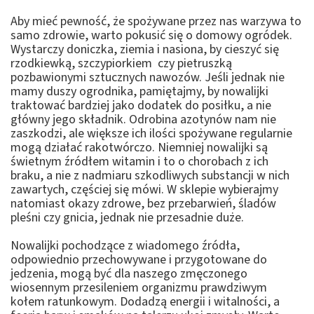
Aby mieć pewność, że spożywane przez nas warzywa to
samo zdrowie, warto pokusić się o domowy ogródek.
Wystarczy doniczka, ziemia i nasiona, by cieszyć się
rzodkiewką, szczypiorkiem czy pietruszką
pozbawionymi sztucznych nawozów. Jeśli jednak nie
mamy duszy ogrodnika, pamiętajmy, by nowalijki
traktować bardziej jako dodatek do posiłku, a nie
główny jego składnik. Odrobina azotynów nam nie
zaszkodzi, ale większe ich ilości spożywane regularnie
mogą działać rakotwórczo. Niemniej nowalijki są
świetnym źródłem witamin i to o chorobach z ich
braku, a nie z nadmiaru szkodliwych substancji w nich
zawartych, częściej się mówi. W sklepie wybierajmy
natomiast okazy zdrowe, bez przebarwień, śladów
pleśni czy gnicia, jednak nie przesadnie duże.
Nowalijki pochodzące z wiadomego źródła,
odpowiednio przechowywane i przygotowane do
jedzenia, mogą być dla naszego zmęczonego
wiosennym przesileniem organizmu prawdziwym
kołem ratunkowym. Dodadzą energii i witalności, a