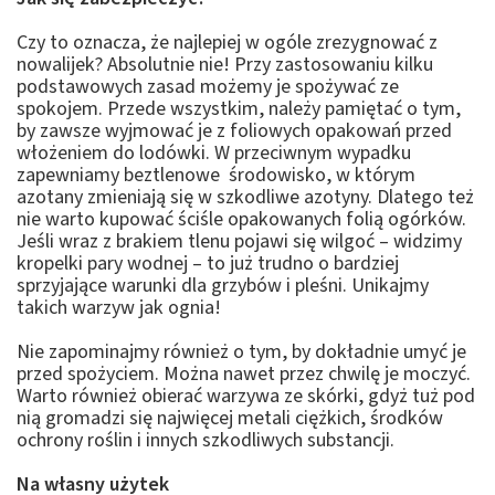
Czy to oznacza, że najlepiej w ogóle zrezygnować z
nowalijek? Absolutnie nie! Przy zastosowaniu kilku
podstawowych zasad możemy je spożywać ze
spokojem. Przede wszystkim, należy pamiętać o tym,
by zawsze wyjmować je z foliowych opakowań przed
włożeniem do lodówki. W przeciwnym wypadku
zapewniamy beztlenowe środowisko, w którym
azotany zmieniają się w szkodliwe azotyny. Dlatego też
nie warto kupować ściśle opakowanych folią ogórków.
Jeśli wraz z brakiem tlenu pojawi się wilgoć – widzimy
kropelki pary wodnej – to już trudno o bardziej
sprzyjające warunki dla grzybów i pleśni. Unikajmy
takich warzyw jak ognia!
Nie zapominajmy również o tym, by dokładnie umyć je
przed spożyciem. Można nawet przez chwilę je moczyć.
Warto również obierać warzywa ze skórki, gdyż tuż pod
nią gromadzi się najwięcej metali ciężkich, środków
ochrony roślin i innych szkodliwych substancji.
Na własny użytek