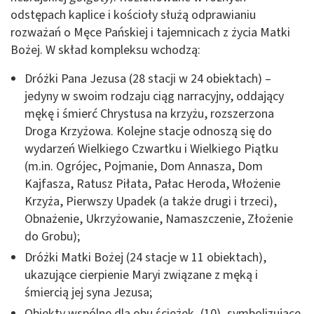
odstępach kaplice i kościoły służą odprawianiu
rozważań o Męce Pańskiej i tajemnicach z życia Matki
Bożej. W skład kompleksu wchodzą:
Dróżki Pana Jezusa (28 stacji w 24 obiektach) –
jedyny w swoim rodzaju ciąg narracyjny, oddający
mękę i śmierć Chrystusa na krzyżu, rozszerzona
Droga Krzyżowa. Kolejne stacje odnoszą się do
wydarzeń Wielkiego Czwartku i Wielkiego Piątku
(m.in. Ogrójec, Pojmanie, Dom Annasza, Dom
Kajfasza, Ratusz Piłata, Pałac Heroda, Włożenie
Krzyża, Pierwszy Upadek (a także drugi i trzeci),
Obnażenie, Ukrzyżowanie, Namaszczenie, Złożenie
do Grobu);
Dróżki Matki Bożej (24 stacje w 11 obiektach),
ukazujące cierpienie Maryi związane z męką i
śmiercią jej syna Jezusa;
Obiekty wspólne dla obu ścieżek, (10), symbolizujące