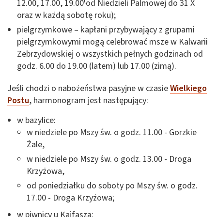
(
12.00, 17.00, 19.00
od Niedzieli Palmowej do 31 X
oraz w każdą sobotę roku);
pielgrzymkowe – kapłani przybywający z grupami
pielgrzymkowymi mogą celebrować msze w Kalwarii
Zebrzydowskiej o wszystkich pełnych godzinach od
godz. 6.00 do 19.00 (latem) lub 17.00 (zimą).
Jeśli chodzi o nabożeństwa pasyjne w czasie
Wielkiego
Postu
, harmonogram jest następujący:
w bazylice:
w niedziele po Mszy św. o godz. 11.00 - Gorzkie
Żale,
w niedziele po Mszy św. o godz. 13.00 - Droga
Krzyżowa,
od poniedziałku do soboty po Mszy św. o godz.
17.00 - Droga Krzyżowa;
w piwnicy u Kajfasza: