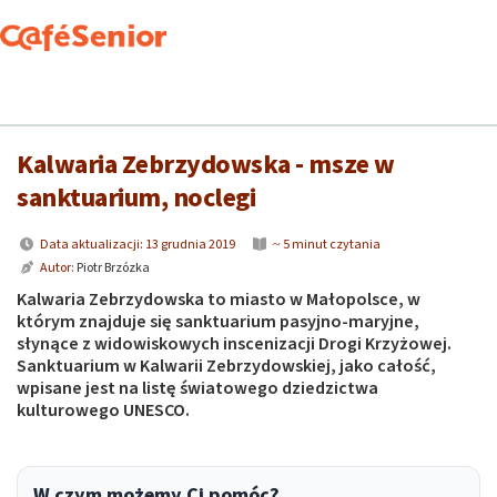
CafeSenior
Kultura
Kalwaria Zebrzydowska - msze w sanktuarium, noclegi
Kalwaria Zebrzydowska - msze w
sanktuarium, noclegi
Data aktualizacji: 13 grudnia 2019
~ 5 minut czytania
Autor:
Piotr Brzózka
Kalwaria Zebrzydowska to miasto w Małopolsce, w
którym znajduje się sanktuarium pasyjno-maryjne,
słynące z widowiskowych inscenizacji Drogi Krzyżowej.
Sanktuarium w Kalwarii Zebrzydowskiej, jako całość,
wpisane jest na listę światowego dziedzictwa
kulturowego UNESCO.
W czym możemy Ci pomóc?