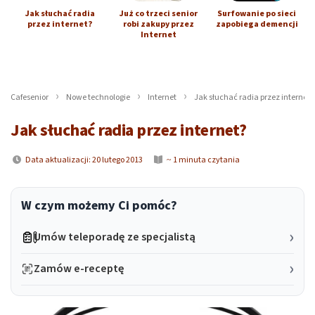
Jak słuchać radia
Już co trzeci senior
Surfowanie po sieci
przez internet?
robi zakupy przez
zapobiega demencji
Internet
Cafesenior
Nowe technologie
Internet
Jak słuchać radia przez internet?
Jak słuchać radia przez internet?
Data aktualizacji: 20 lutego 2013
~ 1 minuta czytania
W czym możemy Ci pomóc?
Umów teleporadę ze specjalistą
Zamów e-receptę