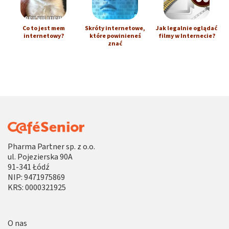
Co to jest mem
Skróty internetowe,
Jak legalnie oglądać
internetowy?
które powinieneś
filmy w Internecie?
znać
Pharma Partner sp. z o.o.
ul. Pojezierska 90A
91-341 Łódź
NIP: 9471975869
KRS: 0000321925
O nas