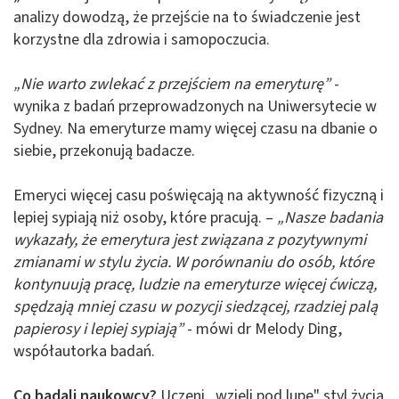
analizy dowodzą, że przejście na to świadczenie jest
korzystne dla zdrowia i samopoczucia.
„Nie warto zwlekać z przejściem na emeryturę”
-
wynika z badań przeprowadzonych na Uniwersytecie w
Sydney. Na emeryturze mamy więcej czasu na dbanie o
siebie, przekonują badacze.
Emeryci więcej casu poświęcają na aktywność fizyczną i
lepiej sypiają niż osoby, które pracują. –
„Nasze badania
wykazały, że emerytura jest związana z pozytywnymi
zmianami w stylu życia. W porównaniu do osób, które
kontynuują pracę, ludzie na emeryturze więcej ćwiczą,
spędzają mniej czasu w pozycji siedzącej, rzadziej palą
papierosy i lepiej sypiają”
- mówi dr Melody Ding,
współautorka badań.
Co badali naukowcy?
Uczeni „wzięli pod lupę" styl życia