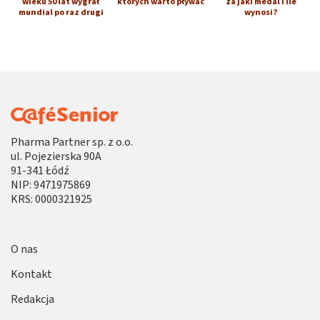
wieku 50 lat wygrał
których warto pływać
za jaki medal i ile
mundial po raz drugi
wynosi?
Pharma Partner sp. z o.o.
ul. Pojezierska 90A
91-341 Łódź
NIP: 9471975869
KRS: 0000321925
O nas
Kontakt
Redakcja