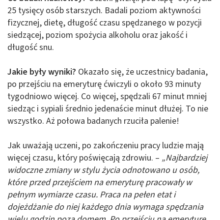
25 tysięcy osób starszych. Badali poziom aktywności
fizycznej, dietę, długość czasu spędzanego w pozycji
siedzącej, poziom spożycia alkoholu oraz jakość i
długość snu.
Jakie były wyniki?
Okazało się, że uczestnicy badania,
po przejściu na emeryturę ćwiczyli o około 93 minuty
tygodniowo więcej. Co więcej, spędzali 67 minut mniej
siedząc i sypiali średnio jedenaście minut dłużej. To nie
wszystko. Aż połowa badanych rzuciła palenie!
Jak uważają uczeni, po zakończeniu pracy ludzie mają
więcej czasu, który poświęcają zdrowiu. –
„Najbardziej
widoczne zmiany w stylu życia odnotowano u osób,
które przed przejściem na emeryturę pracowały w
pełnym wymiarze czasu. Praca na pełen etat i
dojeżdżanie do niej każdego dnia wymaga spędzania
wielu godzin poza domem. Po przejściu na emeryturę