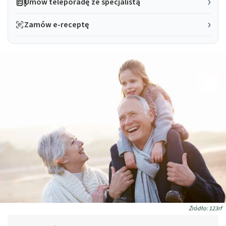
Umów teleporadę ze specjalistą
Zamów e-receptę
Źródło: 123rf