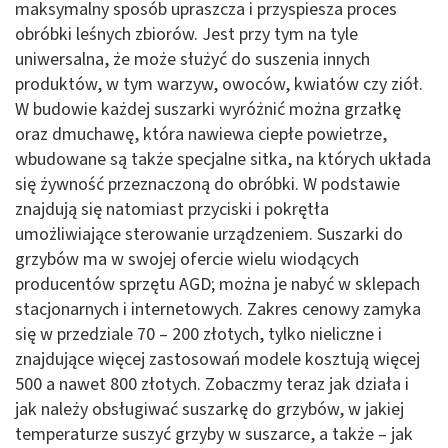
maksymalny sposób upraszcza i przyspiesza proces
obróbki leśnych zbiorów. Jest przy tym na tyle
uniwersalna, że może służyć do suszenia innych
produktów, w tym warzyw, owoców, kwiatów czy ziół.
W budowie każdej suszarki wyróżnić można grzałkę
oraz dmuchawę, która nawiewa ciepłe powietrze,
wbudowane są także specjalne sitka, na których układa
się żywność przeznaczoną do obróbki. W podstawie
znajdują się natomiast przyciski i pokrętła
umożliwiające sterowanie urządzeniem. Suszarki do
grzybów ma w swojej ofercie wielu wiodących
producentów sprzętu AGD; można je nabyć w sklepach
stacjonarnych i internetowych. Zakres cenowy zamyka
się w przedziale 70 – 200 złotych, tylko nieliczne i
znajdujące więcej zastosowań modele kosztują więcej
500 a nawet 800 złotych. Zobaczmy teraz jak działa i
jak należy obsługiwać suszarkę do grzybów, w jakiej
temperaturze suszyć grzyby w suszarce, a także – jak