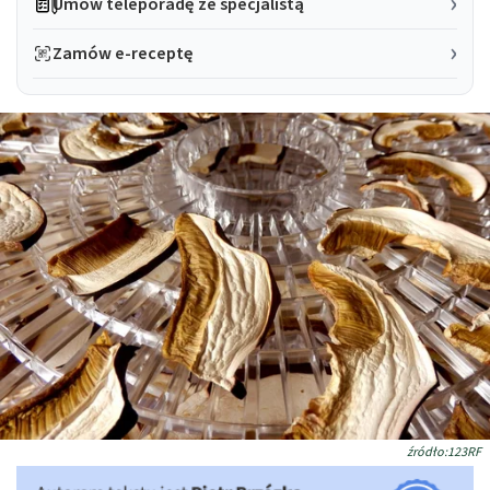
Umów teleporadę ze specjalistą
Zamów e-receptę
źródło:123RF