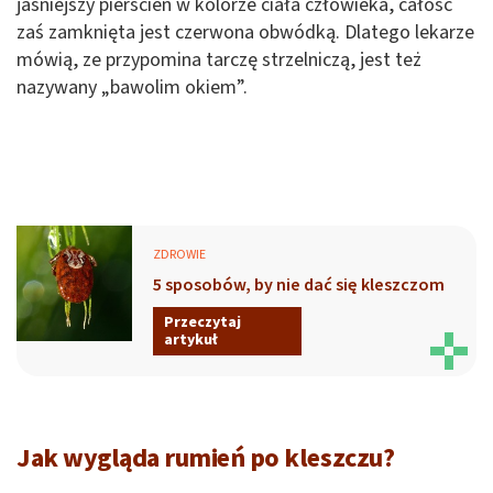
jaśniejszy pierścień w kolorze ciała człowieka, całość
zaś zamknięta jest czerwona obwódką. Dlatego lekarze
mówią, ze przypomina tarczę strzelniczą, jest też
nazywany „bawolim okiem”.
ZDROWIE
5 sposobów, by nie dać się kleszczom
Przeczytaj
artykuł
Jak wygląda rumień po kleszczu?