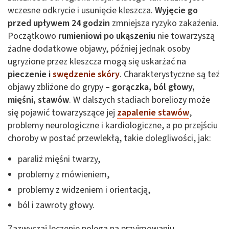
wczesne odkrycie i usunięcie kleszcza.
Wyjęcie go
przed upływem 24 godzin
zmniejsza ryzyko zakażenia.
Początkowo
rumieniowi po ukąszeniu
nie towarzyszą
żadne dodatkowe objawy, później jednak osoby
ugryzione przez kleszcza mogą się uskarżać na
pieczenie i
swędzenie skóry
. Charakterystyczne są też
objawy zbliżone do grypy
– gorączka, ból głowy,
mięśni, stawów
. W dalszych stadiach boreliozy może
się pojawić towarzyszące jej
zapalenie stawów
,
problemy neurologiczne i kardiologiczne, a po przejściu
choroby w postać przewlekłą, takie dolegliwości, jak:
paraliż mięśni twarzy,
problemy z mówieniem,
problemy z widzeniem i orientacją,
ból i zawroty głowy.
Zazwyczaj leczenie polega na przyjmowaniu