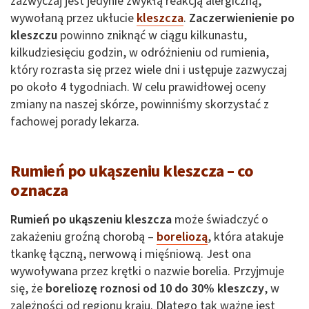
zazwyczaj jest jedynie zwykłą reakcją alergiczną,
wywołaną przez ukłucie
kleszcza
.
Zaczerwienienie po
kleszczu
powinno zniknąć w ciągu kilkunastu,
kilkudziesięciu godzin, w odróżnieniu od rumienia,
który rozrasta się przez wiele dni i ustępuje zazwyczaj
po około 4 tygodniach. W celu prawidłowej oceny
zmiany na naszej skórze, powinniśmy skorzystać z
fachowej porady lekarza.
Rumień po ukąszeniu kleszcza – co
oznacza
Rumień po ukąszeniu kleszcza
może świadczyć o
zakażeniu groźną chorobą –
boreliozą
, która atakuje
tkankę łączną, nerwową i mięśniową. Jest ona
wywoływana przez krętki o nazwie borelia. Przyjmuje
się, że
boreliozę roznosi od 10 do 30% kleszczy
, w
zależności od regionu kraju. Dlatego tak ważne jest