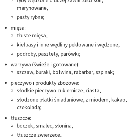
ryby wędzone o dużej zawartości soli,
marynowane,
pasty rybne;
mięsa:
tłuste mięsa,
kiełbasy i inne wędliny peklowane i wędzone,
podroby, pasztety, parówki;
warzywa (świeże i gotowane):
szczaw, buraki, botwina, rabarbar, szpinak;
pieczywo i produkty zbożowe:
słodkie pieczywo cukiernicze, ciasta,
słodzone płatki śniadaniowe, z miodem, kakao,
czekoladą;
tłuszcze:
boczek, smalec, słonina,
tłuszcze zwierzęce,