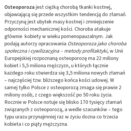
Osteoporoza
jest ciężką chorobą tkanki kostnej,
objawiającą się przede wszystkim tendencją do złamań.
Przyczyną jest ubytek masy kostnej i zmniejszenie
odporności mechanicznej kości. Choroba atakuje
głównie kobiety w wieku pomenopauzalnym. Jak
podają autorzy opracowania
Osteoporoza jako choroba
społeczna i cywilizacyjna – metody profilaktyki
, w Unii
Europejskiej rozpoznaną osteoporozę ma 22 miliony
kobiet i 5,5 miliona mężczyzn, u których łącznie
każdego roku stwierdza się 3,5 miliona nowych złamań
– najczęściej tzw. bliższego końca kości udowej. W
samej tylko Polsce z osteoporozą zmaga się prawie 2
miliony osób, z czego większość po 50 roku życia.
Rocznie w Polsce notuje się blisko 170 tysięcy złamań
związanych z osteoporozą, a wedle szacunków – tego
typu urazu przynajmniej raz w życiu dozna co trzecia
kobieta i co piąty mężczyzna.