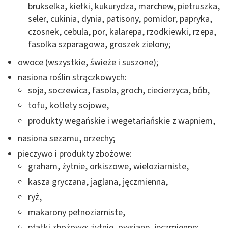
brukselka, kiełki, kukurydza, marchew, pietruszka,
seler, cukinia, dynia, patisony, pomidor, papryka,
czosnek, cebula, por, kalarepa, rzodkiewki, rzepa,
fasolka szparagowa, groszek zielony;
owoce (wszystkie, świeże i suszone);
nasiona roślin strączkowych:
soja, soczewica, fasola, groch, ciecierzyca, bób,
tofu, kotlety sojowe,
produkty wegańskie i wegetariańskie z wapniem,
nasiona sezamu, orzechy;
pieczywo i produkty zbożowe:
graham, żytnie, orkiszowe, wieloziarniste,
kasza gryczana, jaglana, jęczmienna,
ryż,
makarony pełnoziarniste,
płatki zbożowe: żytnie, owsiane, jęczmienne;