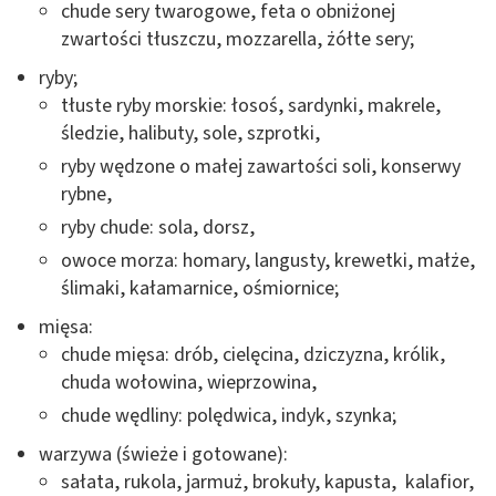
chude sery twarogowe, feta o obniżonej
zwartości tłuszczu, mozzarella, żółte sery;
ryby;
tłuste ryby morskie: łosoś, sardynki, makrele,
śledzie, halibuty, sole, szprotki,
ryby wędzone o małej zawartości soli, konserwy
rybne,
ryby chude: sola, dorsz,
owoce morza: homary, langusty, krewetki, małże,
ślimaki, kałamarnice, ośmiornice;
mięsa:
chude mięsa: drób, cielęcina, dziczyzna, królik,
chuda wołowina, wieprzowina,
chude wędliny: polędwica, indyk, szynka;
warzywa (świeże i gotowane):
sałata, rukola, jarmuż, brokuły, kapusta, kalafior,