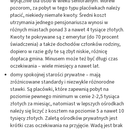
wyłącznie dla osób w wieku senioralnym. Wbrew
pozorom, za pobyt w tego typu placówkach należy
płacić, niekiedy niemałe kwoty. Średni koszt
utrzymania jednego pensjonariusza wynosi w
różnych miastach ponad 3 a nawet 4 tysiące złotych.
Kwoty te pokrywane są z emerytur (do 70 procent
świadczenia) a także dochodów członków rodziny,
dopiero w razie gdy te są zbyt niskie, różnicę
dopłaca gmina. Minusem może też być długi czas
oczekiwania – wiele miesięcy a nawet lat.
domy spokojnej starości prywatne – mają
zróżnicowane standardy i niezwykle różnorodne
stawki. Są placówki, które zapewnią pobyt na
poziomie pewnego minimum w cenie 2-2,5 tysiąca
złotych za miesiąc, natomiast w lepszych ośrodkach
należy się liczyć z kosztem na poziomie 5 a nawet 10
tysięcy złotych. Zaletą ośrodków prywatnych jest
krótki czas oczekiwania na przyjęcie. Wadą jest brak