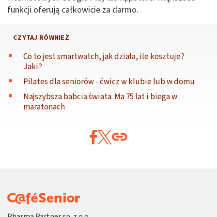
funkcji oferują całkowicie za darmo.
CZYTAJ RÓWNIEŻ
Co to jest smartwatch, jak działa, ile kosztuje?
Jaki?
Pilates dla seniorów - ćwicz w klubie lub w domu
Najszybsza babcia świata. Ma 75 lat i biega w
maratonach
Pharma Partner sp. z o.o.