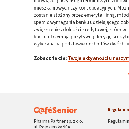
obowiązują przy długoterminowych zobowiąz
mieszkaniowych czy konsolidacyjnych. Moż
zostanie złożony przez emeryta i inną, mło
spełnić wymagania banku udzielającego zobo
zwiększenie zdolności kredytowej, która w pr
banku otrzymają pozytywną decyzję kredytow
wyliczana na podstawie dochodów dwóch lub
Zobacz także:
Twoje aktywności u naszy
Regulami
Pharma Partner sp. z o.o.
Regulamin
ul. Pojezierska 90A