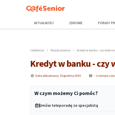
AKTUALNOŚCI
ZDROWIE
PORADY P
CafeSenior
Porady prawne
Kredyt w banku - czy wiek m
Kredyt w banku - czy 
Data aktualizacji: 10 grudnia 2019
~ 1 minuta czyt
W czym możemy Ci pomóc?
Umów teleporadę ze specjalistą