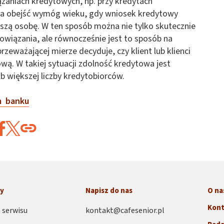
aniach kredytowych, np. przy kredytach
na obejść wymóg wieku, gdy wniosek kredytowy
dszą osobę. W ten sposób można nie tylko skutecznie
wiązania, ale równocześnie jest to sposób na
zeważającej mierze decyduje, czy klient lub klienci
ą. W takiej sytuacji zdolność kredytowa jest
 większej liczby kredytobiorców.
m banku
ny
Napisz do nas
O na
Kont
 serwisu
kontakt@cafesenior.pl