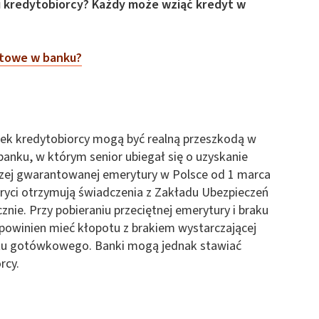
u kredytobiorcy? Każdy może wziąć kredyt w
etowe w banku?
iek kredytobiorcy mogą być realną przeszkodą w
banku, w którym senior ubiegał się o uzyskanie
szej gwarantowanej emerytury w Polsce od 1 marca
eryci otrzymują świadczenia z Zakładu Ubezpieczeń
nie. Przy pobieraniu przeciętnej emerytury i braku
powinien mieć kłopotu z brakiem wystarczającej
ytu gotówkowego. Banki mogą jednak stawiać
rcy.