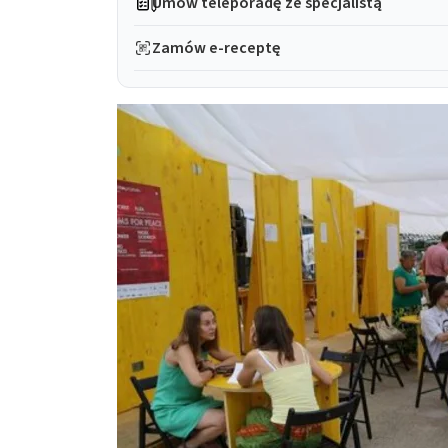
Umów teleporadę ze specjalistą
Zamów e-receptę