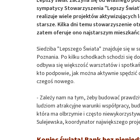
Lepszy świat zaczyna się od własnego pod
sympatycy Stowarzyszenia "Lepszy Świat" z
realizuje wiele projektów aktywizujących
starsze. Kilka dni temu stowarzyszenie ot
zatem oferuje ono najstarszym mieszkań
Siedziba "Lepszego Świata" znajduje się w s
Poznania. Po kilku schodkach schodzi się do
odbywa się większość warsztatów i spotka
kto podpowie, jak można aktywnie spędzić c
czegoś nowego.
- Zależy nam na tym, żeby budować prawdz
ludziom atrakcyjne warunki współpracy, b
która ma olbrzymie i często niewykorzystyw
Sulejewska, koordynator największego proj
Koniec świata! Bank bez pienięd