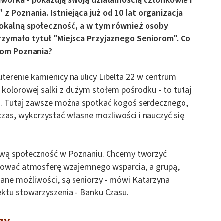
wórka - pokazują swoją działalnością członkowie i
 Poznania. Istniejąca już od 10 lat organizacja
 lokalną społeczność, a w tym również osoby
rzymało tytuł "Miejsca Przyjaznego Seniorom". Co
com Poznania?
uterenie kamienicy na ulicy Libelta 22 w centrum
 kolorowej salki z dużym stołem pośrodku - to tutaj
ń. Tutaj zawsze można spotkać kogoś serdecznego,
zas, wykorzystać własne możliwości i nauczyć się
iwą społeczność w Poznaniu. Chcemy tworzyć
udować atmosferę wzajemnego wsparcia, a grupą,
ane możliwości, są seniorzy - mówi Katarzyna
ektu stowarzyszenia - Banku Czasu.
zy