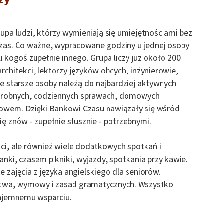
pa ludzi, którzy wymieniają się umiejętnościami bez
 czas. Co ważne, wypracowane godziny u jednej osoby
u kogoś zupełnie innego. Grupa liczy już około 200
chitekci, lektorzy języków obcych, inżynierowie,
ie starsze osoby należą do najbardziej aktywnych
drobnych, codziennych sprawach, domowych
owem. Dzięki Bankowi Czasu nawiązały się wśród
ię znów - zupełnie słusznie - potrzebnymi.
ci, ale również wiele dodatkowych spotkań i
nki, czasem pikniki, wyjazdy, spotkania przy kawie.
ajęcia z języka angielskiego dla seniorów.
ctwa, wymowy i zasad gramatycznych. Wszystko
zajemnemu wsparciu.