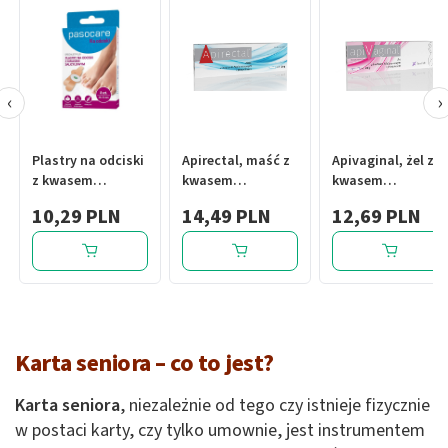
‹
›
Plastry na odciski
Apirectal, maść z
Apivaginal, żel z
z kwasem
kwasem
kwasem
salicylowym
hialuronowym i
hialuronowym i
10,29 PLN
14,49 PLN
12,69 PLN
pasocare
propolisem, 20 g
propolisem, 20 g
specialist plus
Karta seniora – co to jest?
Karta seniora
, niezależnie od tego czy istnieje fizycznie
w postaci karty, czy tylko umownie, jest instrumentem