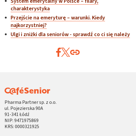
System emerytalny w Polsce – filary,
charakterystyka
Przejście na emeryturę – warunki. Kiedy
najkorzystniej?
Ulgi i zniżki dla seniorów - sprawdź co ci się należy
Pharma Partner sp. z o.o.
ul. Pojezierska 90A
91-341 Łódź
NIP: 9471975869
KRS: 0000321925