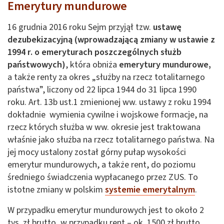
Emerytury mundurowe
16 grudnia 2016 roku Sejm przyjął tzw.
ustawę
dezubekizacyjną (wprowadzającą zmiany w ustawie z
1994 r. o emeryturach poszczególnych służb
państwowych)
, która obniża
emerytury mundurowe,
a także renty za okres „służby na rzecz totalitarnego
państwa”, liczony od 22 lipca 1944 do 31 lipca 1990
roku. Art. 13b ust.1 zmienionej ww. ustawy z roku 1994
dokładnie wymienia cywilne i wojskowe formacje, na
rzecz których służba w ww. okresie jest traktowana
właśnie jako służba na rzecz totalitarnego państwa. Na
jej mocy ustalony został górny pułap wysokości
emerytur mundurowych, a także rent, do poziomu
średniego świadczenia wypłacanego przez ZUS. To
istotne zmiany w polskim
systemie emerytalnym
.
W przypadku emerytur mundurowych jest to około 2
tys. zł brutto, w przypadku rent – ok. 1500 zł brutto.