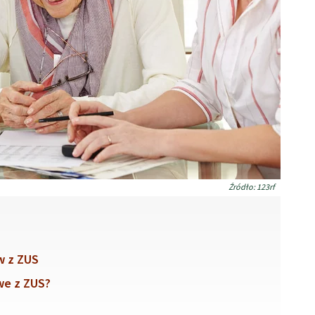
Źródło: 123rf
w z ZUS
we z ZUS?