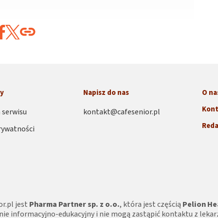
ny
Napisz do nas
O na
Kont
 serwisu
kontakt@cafesenior.pl
Reda
rywatności
r.pl jest
Pharma Partner sp. z o.o.
, która jest częścią
Pelion He
nie informacyjno-edukacyjny i nie mogą zastąpić kontaktu z lekar