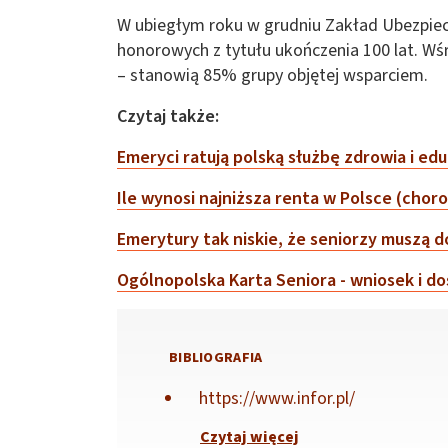
W ubiegłym roku w grudniu Zakład Ubezpiec
honorowych z tytułu ukończenia 100 lat. Wś
– stanowią 85% grupy objętej wsparciem.
Czytaj także:
Emeryci ratują polską służbę zdrowia i ed
Ile wynosi najniższa renta w Polsce (chor
Emerytury tak niskie, że seniorzy muszą d
Ogólnopolska Karta Seniora - wniosek i do
BIBLIOGRAFIA
https://www.infor.pl/
Czytaj więcej