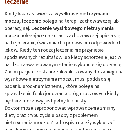
leczenie
Kiedy lekarz stwierdza
wysiłkowe nietrzymanie
moczu
,
leczenie
polega na terapii zachowawczej lub
operacyjnej.
Leczenie wysiłkowego nietrzymania
moczu
polegające na kuracji zachowawczej opiera się
na fizjoterapii, ćwiczeniach i podawaniu odpowiednich
leków. Kiedy ten rodzaj leczenia nie przyniesie
spodziewanych rezultatów lub kiedy schorzenie jest w
bardzo zaawansowanym stanie wykonuje się operację.
Zanim pacjent zostanie zakwalifikowany do zabiegu na
wysiłkowe nietrzymanie moczu, musi poddać się
badaniu urodynamicznemu, które polega na
sprawdzeniu funkcjonowania dróg moczowych kiedy
pęcherz moczowy jest pełny lub pusty.
Doktor może zaproponować wprowadzenie zmiany
diety oraz trybu życia u osoby z problemem
nietrzymania moczu. Z jadłospisu należy wykluczyć
m.in. kawę, napoje gazowane, pikantne potrawy i