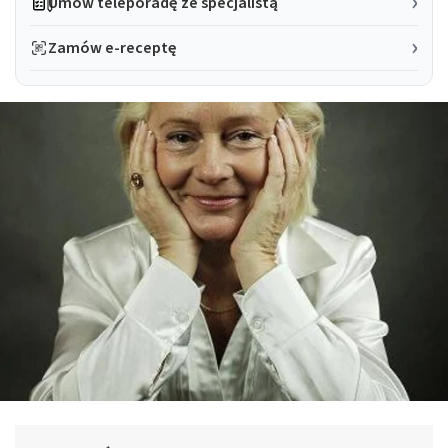
Umów teleporadę ze specjalistą
Zamów e-receptę