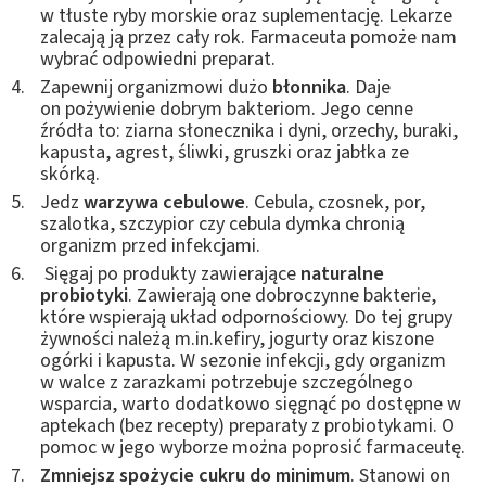
w tłuste ryby morskie oraz suplementację. Lekarze
zalecają ją przez cały rok. Farmaceuta pomoże nam
wybrać odpowiedni preparat.
Zapewnij organizmowi dużo
błonnika
. Daje
on pożywienie dobrym bakteriom. Jego cenne
źródła to: ziarna słonecznika i dyni, orzechy, buraki,
kapusta, agrest, śliwki, gruszki oraz jabłka ze
skórką.
Jedz
warzywa cebulowe
. Cebula, czosnek, por,
szalotka, szczypior czy cebula dymka chronią
organizm przed infekcjami.
Sięgaj po produkty zawierające
naturalne
probiotyki
. Zawierają one dobroczynne bakterie,
które wspierają układ odpornościowy. Do tej grupy
żywności należą m.in.kefiry, jogurty oraz kiszone
ogórki i kapusta. W sezonie infekcji, gdy organizm
w walce z zarazkami potrzebuje szczególnego
wsparcia, warto dodatkowo sięgnąć po dostępne w
aptekach (bez recepty) preparaty z probiotykami. O
pomoc w jego wyborze można poprosić farmaceutę.
Zmniejsz spożycie cukru do minimum
. Stanowi on