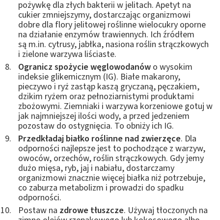
pożywkę dla złych bakterii w jelitach. Apetyt na
cukier zmniejszymy, dostarczając organizmowi
dobre dla flory jelitowej roślinne wielocukry oporne
na działanie enzymów trawiennych. Ich źródłem
są m.in. cytrusy, jabłka, nasiona roślin strączkowych
i zielone warzywa liściaste.
Ogranicz spożycie węglowodanów
o wysokim
indeksie glikemicznym (IG). Białe makarony,
pieczywo i ryż zastąp kaszą gryczaną, pęczakiem,
dzikim ryżem oraz pełnoziarnistymi produktami
zbożowymi. Ziemniaki i warzywa korzeniowe gotuj w
jak najmniejszej ilości wody, a przed jedzeniem
pozostaw do ostygnięcia. To obniży ich IG.
Przedkładaj białko roślinne nad zwierzęce
. Dla
odporności najlepsze jest to pochodzące z warzyw,
owoców, orzechów, roślin strączkowych. Gdy jemy
dużo mięsa, ryb, jaj i nabiału, dostarczamy
organizmowi znacznie więcej białka niż potrzebuje,
co zaburza metabolizm i prowadzi do spadku
odporności.
Postaw na
zdrowe tłuszcze
. Używaj tłoczonych na