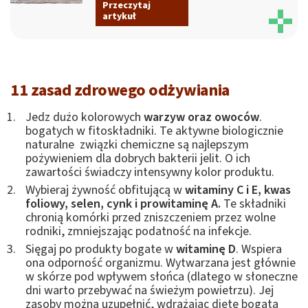
Przeczytaj
artykuł
11 zasad zdrowego odżywiania
Jedz dużo kolorowych
warzyw oraz owoców
.
bogatych w fitoskładniki. Te aktywne biologicznie
naturalne związki chemiczne są najlepszym
pożywieniem dla dobrych bakterii jelit. O ich
zawartości świadczy intensywny kolor produktu.
Wybieraj żywność obfitującą w
witaminy C i E, kwas
foliowy, selen, cynk i prowitaminę A.
Te składniki
chronią komórki przed zniszczeniem przez wolne
rodniki, zmniejszając podatność na infekcje.
Sięgaj po produkty bogate w
witaminę D
. Wspiera
ona odporność organizmu. Wytwarzana jest głównie
w skórze pod wpływem słońca (dlatego w słoneczne
dni warto przebywać na świeżym powietrzu). Jej
zasoby można uzupełnić, wdrażając dietę bogatą