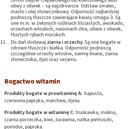
zimno olejów rzepakowego lub kokosowego albo
oliwy z oliwek – są najzdrowsze. Odstaw smalec,
masło i olej słonecznikowy. Odporność najbardziej
podnoszą tłuszcze zawierające kwasy omega-3. Są
one m.in. w zielonych roślinach liściastych, awokado,
orzechach włoskich, nasionach chia, oliwie z oliwek,
tłustych rybach morskich.
Do dań dodawaj
ziarna i orzechy.
Są one bogate w
zdrowe tłuszcze i białka. Odporność podnoszą
szczególnie orzechy włoskie, siemię lniane, ziarna
słonecznika, dyni oraz sezamu.
Bogactwo witamin
Produkty bogate w prowitaminę A:
kapusta,
czerwona papryka, marchew, dynia.
Produkty bogate w witaminę C:
truskawka, malina,
czarna porzeczka, kiwi, żurawina, natka pietruszki,
pomidor, papryka.