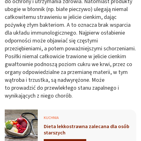
do ochrony i utrzymania zdrowia. Natomiast produkty
ubogie w błonnik (np. białe pieczywo) ulegają niemal
całkowitemu strawieniu w jelicie cienkim, dając
pożywkę złym bakteriom. A to oznacza brak wsparcia
dla układu immunologicznego. Najpierw osłabienie
odporności może objawiać się częstymi
przeziębieniami, a potem poważniejszymi schorzeniami.
Posiłki niemal całkowicie trawione w jelicie cienkim
gwałtownie podnoszą poziom cukru we krwi, przez co
organy odpowiedzialne za przemianę materii, w tym
wątroba i trzustka, są nadwyrężone. Może
to prowadzić do przewlekłego stanu zapalnego i
wynikających z niego chorób.
KUCHNIA
Dieta lekkostrawna zalecana dla osób
starszych