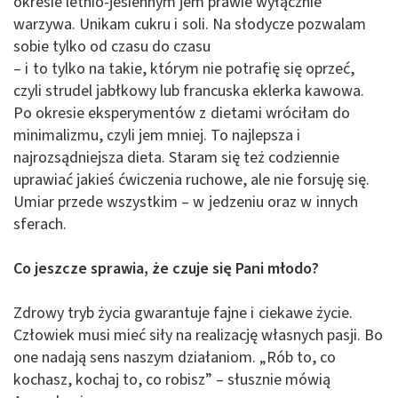
okresie letnio-jesiennym jem prawie wyłącznie
warzywa. Unikam cukru i soli. Na słodycze pozwalam
sobie tylko od czasu do czasu
– i to tylko na takie, którym nie potrafię się oprzeć,
czyli strudel jabłkowy lub francuska eklerka kawowa.
Po okresie eksperymentów z dietami wróciłam do
minimalizmu, czyli jem mniej. To najlepsza i
najrozsądniejsza dieta. Staram się też codziennie
uprawiać jakieś ćwiczenia ruchowe, ale nie forsuję się.
Umiar przede wszystkim – w jedzeniu oraz w innych
sferach.
Co jeszcze sprawia, że czuje się Pani młodo?
Zdrowy tryb życia gwarantuje fajne i ciekawe życie.
Człowiek musi mieć siły na realizację własnych pasji. Bo
one nadają sens naszym działaniom. „Rób to, co
kochasz, kochaj to, co robisz” – słusznie mówią