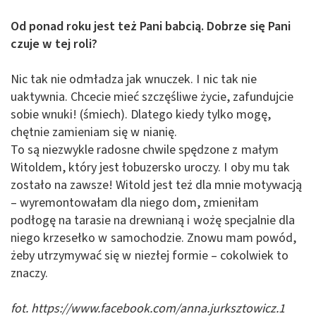
Od ponad roku jest też Pani babcią. Dobrze się Pani
czuje w tej roli?
Nic tak nie odmładza jak wnuczek. I nic tak nie
uaktywnia. Chcecie mieć szczęśliwe życie, zafundujcie
sobie wnuki! (śmiech). Dlatego kiedy tylko mogę,
chętnie zamieniam się w nianię.
To są niezwykle radosne chwile spędzone z małym
Witoldem, który jest łobuzersko uroczy. I oby mu tak
zostało na zawsze! Witold jest też dla mnie motywacją
– wyremontowałam dla niego dom, zmieniłam
podłogę na tarasie na drewnianą i wożę specjalnie dla
niego krzesełko w samochodzie. Znowu mam powód,
żeby utrzymywać się w niezłej formie – cokolwiek to
znaczy.
fot. https://www.facebook.com/anna.jurksztowicz.1