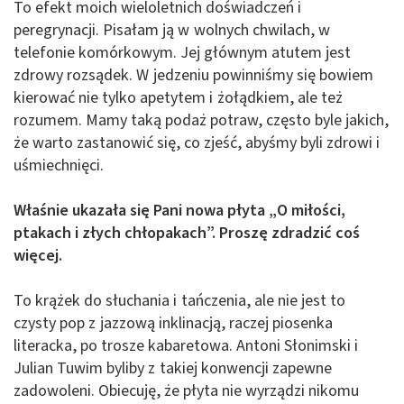
To efekt moich wieloletnich doświadczeń i
peregrynacji. Pisałam ją w wolnych chwilach, w
telefonie komórkowym. Jej głównym atutem jest
zdrowy rozsądek. W jedzeniu powinniśmy się bowiem
kierować nie tylko apetytem i żołądkiem, ale też
rozumem. Mamy taką podaż potraw, często byle jakich,
że warto zastanowić się, co zjeść, abyśmy byli zdrowi i
uśmiechnięci.
Właśnie ukazała się Pani nowa płyta „O miłości,
ptakach i złych chłopakach”. Proszę zdradzić coś
więcej.
To krążek do słuchania i tańczenia, ale nie jest to
czysty pop z jazzową inklinacją, raczej piosenka
literacka, po trosze kabaretowa. Antoni Słonimski i
Julian Tuwim byliby z takiej konwencji zapewne
zadowoleni. Obiecuję, że płyta nie wyrządzi nikomu