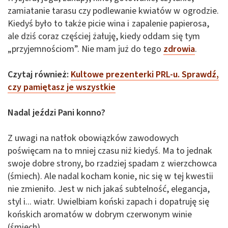
zamiatanie tarasu czy podlewanie kwiatów w ogrodzie.
Kiedyś było to także picie wina i zapalenie papierosa,
ale dziś coraz częściej żałuję, kiedy oddam się tym
„przyjemnościom”. Nie mam już do tego
zdrowia
.
Czytaj również:
Kultowe prezenterki PRL-u. Sprawdź,
czy pamiętasz je wszystkie
Nadal jeździ Pani konno?
Z uwagi na natłok obowiązków zawodowych
poświęcam na to mniej czasu niż kiedyś. Ma to jednak
swoje dobre strony, bo rzadziej spadam z wierzchowca
(śmiech). Ale nadal kocham konie, nic się w tej kwestii
nie zmieniło. Jest w nich jakaś subtelność, elegancja,
styl i... wiatr. Uwielbiam koński zapach i dopatruję się
końskich aromatów w dobrym czerwonym winie
(śmiech).