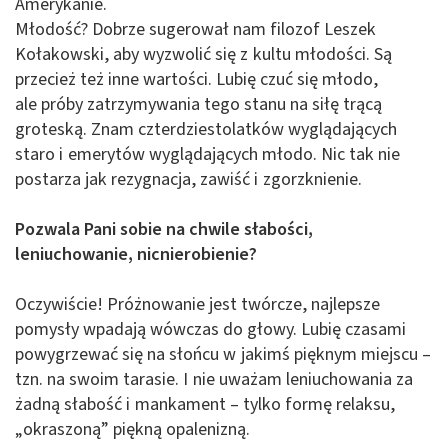
Amerykanie.
Młodość? Dobrze sugerował nam filozof Leszek
Kołakowski, aby wyzwolić się z kultu młodości. Są
przecież też inne wartości. Lubię czuć się młodo,
ale próby zatrzymywania tego stanu na siłę trącą
groteską. Znam czterdziestolatków wyglądających
staro i emerytów wyglądających młodo. Nic tak nie
postarza jak rezygnacja, zawiść i zgorzknienie.
Pozwala Pani sobie na chwile słabości,
leniuchowanie, nicnierobienie?
Oczywiście! Próżnowanie jest twórcze, najlepsze
pomysły wpadają wówczas do głowy. Lubię czasami
powygrzewać się na słońcu w jakimś pięknym miejscu –
tzn. na swoim tarasie. I nie uważam leniuchowania za
żadną słabość i mankament – tylko formę relaksu,
„okraszoną” piękną opalenizną.