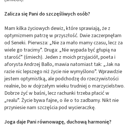
Zalicza się Pani do szczęśliwych osób?
Mam kilka życiowych dewiz, które sprawiają, że z
optymizmem patrzę w przyszłość. Dwie zaczerpnęłam
od Seneki. Pierwsza: „Nie za mało mamy czasu, lecz za
wiele go tracimy”. Druga: „Nie wypada być głupią na
starość” (śmiech). Jeden z moich przyjaciół, poeta i
aforysta Andrzej Ballo, mawia natomiast tak: „Jak na
razie nic lepszego niż życie nie wymyślono”. Wprawdzie
jestem optymistką, ale podchodzę do rzeczywistości
realnie, bo w dojrzałym wieku trudniej o marzycielstwo.
Dobrze żyć w baśni, lecz rachunki trzeba płacić w
„realu”. Życie bywa fajne, o ile o to zadbamy. Nikt nie
przyniesie nam szczęścia pod wycieraczkę.
Joga daje Pani równowagę, duchową harmonię?