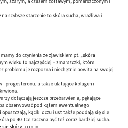
m, szarym, a czasem żółtawym, pomarszczonym i
 na szybsze starzenie to skóra sucha, wrażliwa i
amy do czynienia ze zjawiskiem pt. „
skóra
ym wieku to najczęściej – zmarszczki, które
ez problemu je rozpozna i niechętnie powita na swojej
i progesteronu, a także ulatujące kolagen i
ukrwiona.
warzy dołączają jeszcze przebarwienia, pękające
zeba obserwować pod kątem ewentualnego
 opuszczają, kąciki oczu i ust także poddają się sile
Skóra po 40-tce zaczyna być też coraz bardziej sucha.
 się skóry
to m.in.: