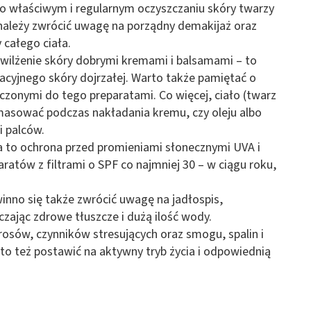
 o właściwym i regularnym oczyszczaniu skóry twarzy
 należy zwrócić uwagę na porządny demakijaż oraz
 całego ciała.
awilżenie skóry dobrymi kremami i balsamami – to
cyjnego skóry dojrzałej. Warto także pamiętać o
czonymi do tego preparatami. Co więcej, ciało (twarz
masować podczas nakładania kremu, czy oleju albo
i palców.
ia to ochrona przed promieniami słonecznymi UVA i
atów z filtrami o SPF co najmniej 30 – w ciągu roku,
inno się także zwrócić uwagę na jadłospis,
czając zdrowe tłuszcze i dużą ilość wody.
ierosów, czynników stresujących oraz smogu, spalin i
o też postawić na aktywny tryb życia i odpowiednią