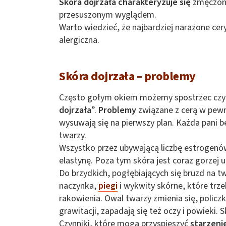
Skóra dojrzała charakteryzuje się
zmęczony
przesuszonym wyglądem.
Warto wiedzieć, że najbardziej narażone cery
alergiczna.
Skóra dojrzała – problemy
Często gołym okiem możemy spostrzec czy m
dojrzała
”.
Problemy
związane z cerą w pewn
wysuwają się na pierwszy plan. Każda pani b
twarzy.
Wszystko przez ubywającą liczbę estrogenów 
elastynę. Poza tym skóra jest coraz gorzej 
Do brzydkich, pogłębiających się bruzd na t
naczynka,
piegi
i wykwity skórne, które tr
rakowienia. Owal twarzy zmienia się, policzki
grawitacji, zapadają się też oczy i powieki. 
Czynniki, które mogą przyspieszyć
starzenie