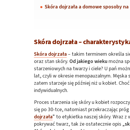
Skóra dojrzała a domowe sposoby na 
Skóra dojrzała – charakterystyk
Skóra dojrzała
– takim terminem określa się n
oraz stan skóry.
Od jakiego wieku
można spo
starzeniowych na twarzy i ciele? U pań możn
lat, czyli w okresie menopauzalnym. Męska sk
zatem starzeje się później niż u kobiet. Cho
indywidualnych.
Proces starzenia się skóry u kobiet rozpoczy
się po 30-tce, natomiast przekraczając próg
dojrzała
” to etykietka naszej skóry. Wraz z
pokrywać twarz, tak że ostatecznie opis „
sk