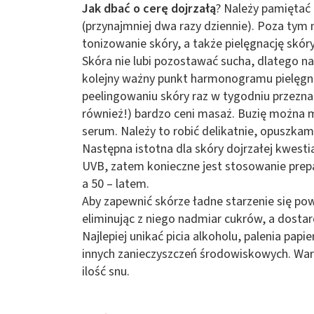
Jak dbać o cerę dojrzałą
? Należy pamiętać
(przynajmniej dwa razy dziennie). Poza tym
tonizowanie skóry, a także pielęgnację skóry
Skóra nie lubi pozostawać sucha, dlatego n
kolejny ważny punkt harmonogramu pielęgna
peelingowaniu skóry raz w tygodniu przezna
również!) bardzo ceni masaż. Buzię można 
serum. Należy to robić delikatnie, opuszkam
Następna istotna dla skóry dojrzałej kwest
UVB, zatem konieczne jest stosowanie prepar
a 50 – latem.
Aby zapewnić skórze ładne starzenie się pow
eliminując z niego nadmiar cukrów, a dostar
Najlepiej unikać picia alkoholu, palenia pap
innych zanieczyszczeń środowiskowych. Wart
ilość snu.