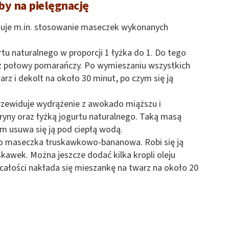
y na pielęgnację
uje m.in. stosowanie maseczek wykonanych
rtu naturalnego w proporcji 1 łyżka do 1. Do tego
ok z połowy pomarańczy. Po wymieszaniu wszystkich
rz i dekolt na około 30 minut, po czym się ją
przewiduje wydrążenie z awokado miąższu i
tryny oraz łyżką jogurtu naturalnego. Taką masą
em usuwa się ją pod ciepłą wodą.
o maseczka truskawkowo-bananowa. Robi się ją
skawek. Można jeszcze dodać kilka kropli oleju
ałości nakłada się mieszankę na twarz na około 20