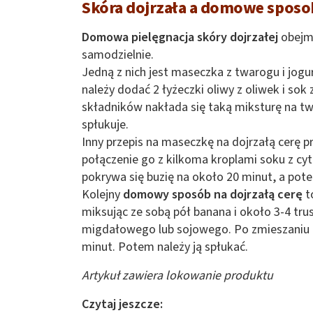
Skóra dojrzała a domowe sposob
Domowa pielęgnacja skóry dojrzałej
obejm
samodzielnie.
Jedną z nich jest maseczka z twarogu i jogu
należy dodać 2 łyżeczki oliwy z oliwek i s
składników nakłada się taką miksturę na twa
spłukuje.
Inny przepis na maseczkę na dojrzałą cerę 
połączenie go z kilkoma kroplami soku z cy
pokrywa się buzię na około 20 minut, a pot
Kolejny
domowy sposób na dojrzałą cerę
t
miksując ze sobą pół banana i około 3-4 tru
migdałowego lub sojowego. Po zmieszaniu c
minut. Potem należy ją spłukać.
Artykuł zawiera lokowanie produktu
Czytaj jeszcze: