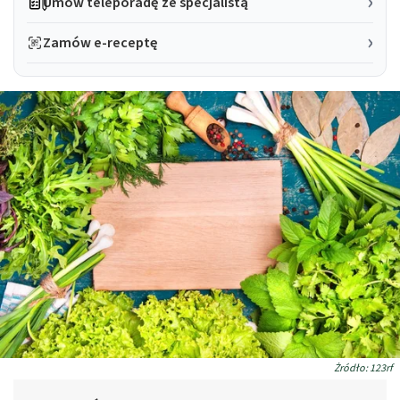
Umów teleporadę ze specjalistą
Zamów e-receptę
Żródło: 123rf