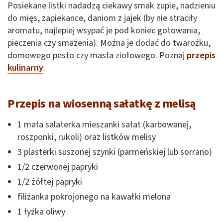
Posiekane listki nadadzą ciekawy smak zupie, nadzieniu
do mięs, zapiekance, daniom z jajek (by nie straciły
aromatu, najlepiej wsypać je pod koniec gotowania,
pieczenia czy smażenia). Można je dodać do twarożku,
domowego pesto czy masła ziołowego. Poznaj
przepis
kulinarny
.
Przepis na wiosenną sałatkę z melisą
1 mała salaterka mieszanki sałat (karbowanej,
roszponki, rukoli) oraz listków melisy
3 plasterki suszonej szynki (parmeńskiej lub sorrano)
1/2 czerwonej papryki
1/2 żółtej papryki
filiżanka pokrojonego na kawałki melona
1 łyżka oliwy