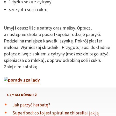
1 łyżka soku z cytryny
szczypta soli i cukru
Umyj i osusz liście sałaty oraz melisy. Opłucz,
a następnie drobno poszatkuj oba rodzaje papryki.
Podziel na mniejsze kawałki szynkę. Pokrój plaster
melona. Wymieszaj składniki. Przygotuj sos: dokładnie
połącz oliwę z sokiem z cytryny (możesz do tego użyć
spieniacza do mleka), dopraw odrobiną soli i cukru.
Zalej nim sałatkę.
CZYTAJ RÓWNIEŻ
Jak parzyć herbatę?
Superfood: co to jest spirulina chlorella i jak ją