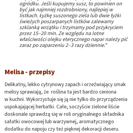
ogródku. Jeśli kupujemy susz, to powinien on
być jak najmniej rozdrobniony, najlepiej w
listkach. Łyżkę suszonego ziela lub dwie łyżki
świeżych poszarpanych listków zalewamy
szklanką wrzątku i trzymamy pod przykryciem
przez 15–20 min. Ze względu na lotne
właściwości olejku eterycznego napar należy pić
zaraz po zaparzeniu 2–3 razy dziennie."
Melisa - przepisy
Delikatny, lekko cytrynowy zapach i orzeźwiający smak
melisy sprawiają, że roślina ta jest bardzo ceniona
w kuchni. Wykorzystuje się ją nie tylko do przyrządzenia
uspokajającej herbatki. Całe, soczyście zielone liście
doskonale sprawdzą się w roli oryginalnego składnika
sałatki owocowej lub warzywnej, aromatycznego
dodatku do napoju czy też pięknej dekoracji deseru.