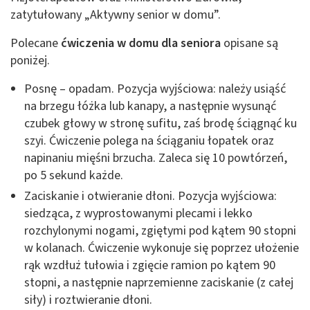
zatytułowany „Aktywny senior w domu”.
Polecane
ćwiczenia w domu dla seniora
opisane są
poniżej.
Posnę – opadam. Pozycja wyjściowa: należy usiąść
na brzegu łóżka lub kanapy, a następnie wysunąć
czubek głowy w stronę sufitu, zaś brodę ściągnąć ku
szyi. Ćwiczenie polega na ściąganiu łopatek oraz
napinaniu mięśni brzucha. Zaleca się 10 powtórzeń,
po 5 sekund każde.
Zaciskanie i otwieranie dłoni. Pozycja wyjściowa:
siedząca, z wyprostowanymi plecami i lekko
rozchylonymi nogami, zgiętymi pod kątem 90 stopni
w kolanach. Ćwiczenie wykonuje się poprzez ułożenie
rąk wzdłuż tułowia i zgięcie ramion po kątem 90
stopni, a następnie naprzemienne zaciskanie (z całej
siły) i roztwieranie dłoni.