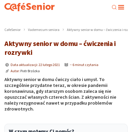
CafeSenior
Vademecum seniora
Aktywny senior w domu – ćwiczenia i rozry
Aktywny senior w domu – ćwiczenia i
rozrywki
Data aktualizacji: 22 lutego 2021
~ 6 minut czytania
Autor:
Piotr Brzózka
Aktywny senior w domu ćwiczy ciało i umysł. To
szczególnie przydatne teraz, w okresie pandemii
koronawirusa, gdy starszym osobom zaleca się nie
opuszczać własnych czterech ścian. Z aktywności nie
należy rezygnować nawet w przypadku problemów
zdrowotnych.
W czym możemy Ci pomóc?