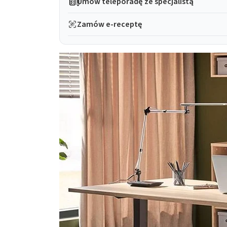
Umów teleporadę ze specjalistą
Zamów e-receptę