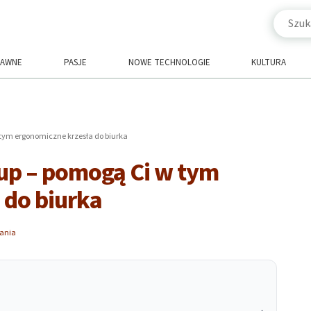
RAWNE
PASJE
NOWE TECHNOLOGIE
KULTURA
 tym ergonomiczne krzesła do biurka
up – pomogą Ci w tym
 do biurka
tania