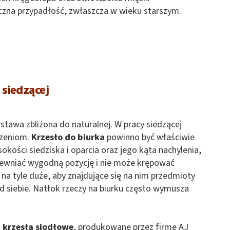
czna przypadłość, zwłaszcza w wieku starszym.
siedzącej
ostawa zbliżona do naturalnej. W pracy siedzącej
dzeniom.
Krzesło do biurka
powinno być właściwie
ości siedziska i oparcia oraz jego kąta nachylenia,
pewniać wygodną pozycję i nie może krępować
na tyle duże, aby znajdujące się na nim przedmioty
d siebie. Natłok rzeczy na biurku często wymusza
i krzesła siodłowe
, produkowane przez firmę AJ