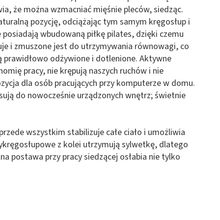
ia, że można wzmacniać mięśnie pleców, siedząc.
aturalną pozycję, odciążając tym samym kręgosłup i
 posiadają wbudowaną piłkę pilates, dzięki czemu
nsuje i zmuszone jest do utrzymywania równowagi, co
 są prawidłowo odżywione i dotlenione. Aktywne
omię pracy, nie krępują naszych ruchów i nie
ozycja dla osób pracujących przy komputerze w domu.
sują do nowocześnie urządzonych wnętrz; świetnie
przede wszystkim stabilizuje całe ciało i umożliwia
ykręgosłupowe z kolei utrzymują sylwetkę, dlatego
na postawa przy pracy siedzącej osłabia nie tylko