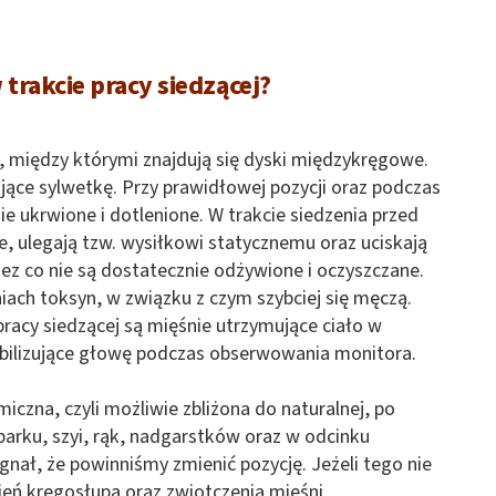
trakcie pracy siedzącej?
, między którymi znajdują się dyski międzykręgowe.
ące sylwetkę. Przy prawidłowej pozycji oraz podczas
 ukrwione i dotlenione. W trakcie siedzenia przed
 ulegają tzw. wysiłkowi statycznemu oraz uciskają
z co nie są dostatecznie odżywione i oczyszczane.
iach toksyn, w związku z czym szybciej się męczą.
racy siedzącej są mięśnie utrzymujące ciało w
tabilizujące głowę podczas obserwowania monitora.
miczna, czyli możliwie zbliżona do naturalnej, po
arku, szyi, rąk, nadgarstków oraz w odcinku
nał, że powinniśmy zmienić pozycję. Jeżeli tego nie
ień kręgosłupa oraz zwiotczenia mięśni