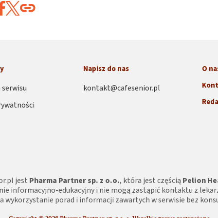
ny
Napisz do nas
O na
Kont
 serwisu
kontakt@cafesenior.pl
Reda
rywatności
r.pl jest
Pharma Partner sp. z o.o.
, która jest częścią
Pelion He
nie informacyjno-edukacyjny i nie mogą zastąpić kontaktu z lekar
 wykorzystanie porad i informacji zawartych w serwisie bez konsul