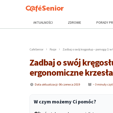
AKTUALNOŚCI
ZDROWIE
PORADY P
CafeSenior
Pasje
Zadbaj o swój kręgosłup – pomogą Ci w
Zadbaj o swój kręgosł
ergonomiczne krzesła
Data aktualizacji: 06 czerwca 2019
~ 3 minuty czy
W czym możemy Ci pomóc?