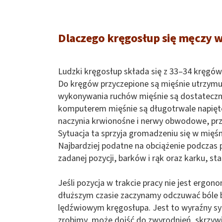
Dlaczego kręgosłup się męczy w 
Ludzki kręgosłup składa się z 33–34 kręgów
Do kręgów przyczepione są mięśnie utrzymuj
wykonywania ruchów mięśnie są dostatecznie
komputerem mięśnie są długotrwale napięte,
naczynia krwionośne i nerwy obwodowe, prze
Sytuacja ta sprzyja gromadzeniu się w mięśn
Najbardziej podatne na obciążenie podczas p
zadanej pozycji, barków i rąk oraz karku, s
Jeśli pozycja w trakcie pracy nie jest ergono
dłuższym czasie zaczynamy odczuwać bóle b
lędźwiowym kręgosłupa. Jest to wyraźny syg
zrobimy, może dojść do zwyrodnień, skrzyw