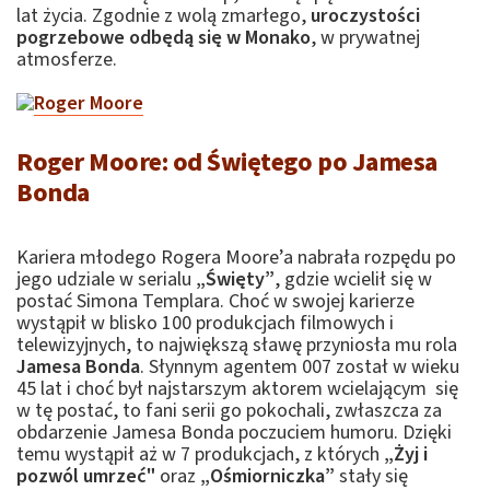
lat życia. Zgodnie z wolą zmarłego,
uroczystości
pogrzebowe odbędą się w Monako
, w prywatnej
atmosferze.
Roger Moore: od Świętego po Jamesa
Bonda
Kariera młodego Rogera Moore’a nabrała rozpędu po
jego udziale w serialu
„Święty”
, gdzie wcielił się w
postać Simona Templara. Choć w swojej karierze
wystąpił w blisko 100 produkcjach filmowych i
telewizyjnych, to największą sławę przyniosła mu rola
Jamesa Bonda
. Słynnym agentem 007 został w wieku
45 lat i choć był najstarszym aktorem wcielającym się
w tę postać, to fani serii go pokochali, zwłaszcza za
obdarzenie Jamesa Bonda poczuciem humoru. Dzięki
temu wystąpił aż w 7 produkcjach, z których
„Żyj i
pozwól umrzeć"
oraz
„Ośmiorniczka”
stały się