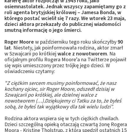
karierę aktor rozpoczął w 1945 roku, jako
osiemnastolatek. Jednak wszyscy zapamiętamy go z
roli agenta brytyjskiej królowej – Jamesa Bonda, w
którego postać wcielił się 7 razy. We wtorek 23 maja,
dzieci aktora przekazały do publicznej wiadomości
smutną informację o jego śmierci.
Roger Moore
w październiku tego roku skończyłby
90
lat
. Niestety, jak poinformowała rodzina, aktor zmarł
w Szwajcarii po krótkiej
walce z nowotworem
. Na
oficjalnym profilu Rogera Moore’a na Twitterze pojawił
się wpis umieszczony przez trójkę jego dzieci. W
oświadczeniu czytamy:
"Z ciężkim sercem musimy poinformować, że nasz
kochany ojciec, sir Roger Moore, odszedł dzisiaj w
Szwajcarii po krótkiej, ale dzielnej walce z
nowotworem (…).Dziękujemy ci Tatku za to, że byłeś
sobą, że byłeś tak wyjątkowy dla tak wielu ludzi”.
Rodzina aktora wspiera się w tych ciężkich chwilach.
Dzieci szczególną opieką otaczają czwartą żonę Rogera
Moora - Kristinę Tholstrup, z którą spędził ostatnich 15