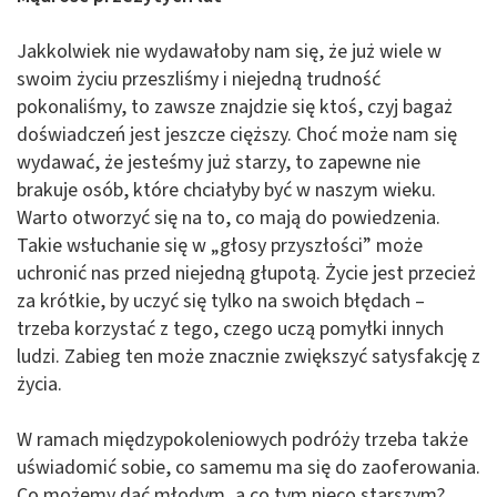
Jakkolwiek nie wydawałoby nam się, że już wiele w
swoim życiu przeszliśmy i niejedną trudność
pokonaliśmy, to zawsze znajdzie się ktoś, czyj bagaż
doświadczeń jest jeszcze cięższy. Choć może nam się
wydawać, że jesteśmy już starzy, to zapewne nie
brakuje osób, które chciałyby być w naszym wieku.
Warto otworzyć się na to, co mają do powiedzenia.
Takie wsłuchanie się w „głosy przyszłości” może
uchronić nas przed niejedną głupotą. Życie jest przecież
za krótkie, by uczyć się tylko na swoich błędach –
trzeba korzystać z tego, czego uczą pomyłki innych
ludzi. Zabieg ten może znacznie zwiększyć satysfakcję z
życia.
W ramach międzypokoleniowych podróży trzeba także
uświadomić sobie, co samemu ma się do zaoferowania.
Co możemy dać młodym, a co tym nieco starszym?