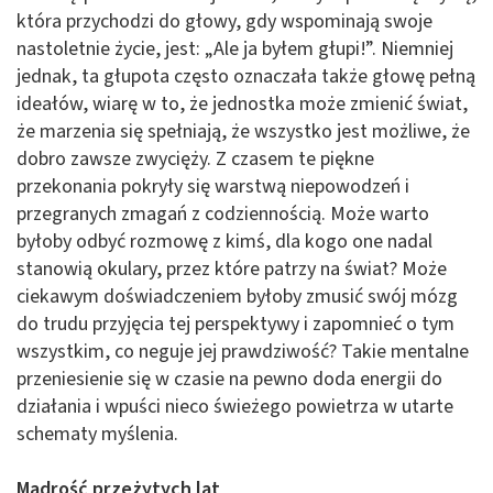
która przychodzi do głowy, gdy wspominają swoje
nastoletnie życie, jest: „Ale ja byłem głupi!”. Niemniej
jednak, ta głupota często oznaczała także głowę pełną
ideałów, wiarę w to, że jednostka może zmienić świat,
że marzenia się spełniają, że wszystko jest możliwe, że
dobro zawsze zwycięży. Z czasem te piękne
przekonania pokryły się warstwą niepowodzeń i
przegranych zmagań z codziennością. Może warto
byłoby odbyć rozmowę z kimś, dla kogo one nadal
stanowią okulary, przez które patrzy na świat? Może
ciekawym doświadczeniem byłoby zmusić swój mózg
do trudu przyjęcia tej perspektywy i zapomnieć o tym
wszystkim, co neguje jej prawdziwość? Takie mentalne
przeniesienie się w czasie na pewno doda energii do
działania i wpuści nieco świeżego powietrza w utarte
schematy myślenia.
Mądrość przeżytych lat