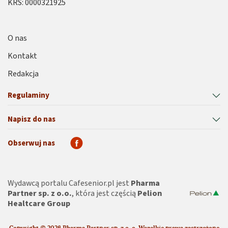
KRS: 0000321925
O nas
Kontakt
Redakcja
Regulaminy
Napisz do nas
Obserwuj nas
Wydawcą portalu Cafesenior.pl jest
Pharma
Partner sp. z o.o.
, która jest częścią
Pelion
Healtcare Group
Copyright © 2026 Pharma Partner sp. z o. o. Wszelkie prawa zastrzeżone