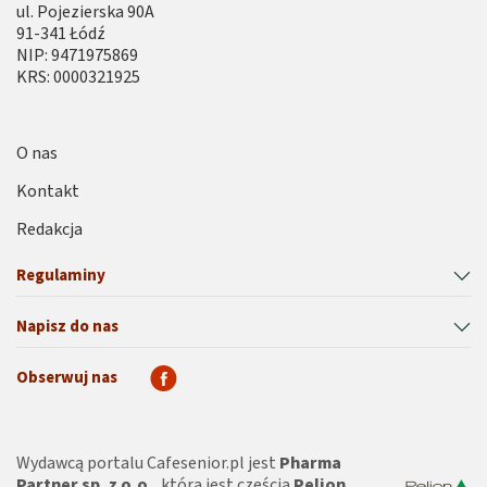
ul. Pojezierska 90A
91-341 Łódź
NIP: 9471975869
KRS: 0000321925
O nas
Kontakt
Redakcja
Regulaminy
Napisz do nas
Obserwuj nas
Wydawcą portalu Cafesenior.pl jest
Pharma
Partner sp. z o.o.
, która jest częścią
Pelion