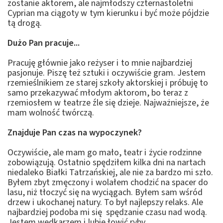
zostanie aktorem, ale najmłodszy czternastoletni
Cyprian ma ciągoty w tym kierunku i być może pójdzie
tą drogą.
Dużo Pan pracuje...
Pracuję głównie jako reżyser i to mnie najbardziej
pasjonuje. Piszę też sztuki i oczywiście gram. Jestem
rzemieślnikiem ze starej szkoły aktorskiej i próbuję to
samo przekazywać młodym aktorom, bo teraz z
rzemiosłem w teatrze źle się dzieje. Najważniejsze, że
mam wolność twórczą.
Znajduje Pan czas na wypoczynek?
Oczywiście, ale mam go mało, teatr i życie rodzinne
zobowiązują. Ostatnio spędziłem kilka dni na nartach
niedaleko Białki Tatrzańskiej, ale nie za bardzo mi szło.
Byłem zbyt zmęczony i wolałem chodzić na spacer do
lasu, niż tłoczyć się na wyciągach. Byłem sam wśród
drzew i ukochanej natury. To był najlepszy relaks. Ale
najbardziej podoba mi się spędzanie czasu nad wodą.
Jestem wędkarzem i lubię łowić ryby.