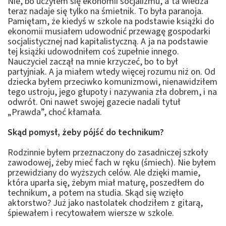
Nie, bo uczyłem się ekonomii socjalizmu, a ta wiedza
teraz nadaje się tylko na śmietnik. To była paranoja.
Pamiętam, że kiedyś w szkole na podstawie książki do
ekonomii musiałem udowodnić przewagę gospodarki
socjalistycznej nad kapitalistyczną. A ja na podstawie
tej książki udowodniłem coś zupełnie innego.
Nauczyciel zaczął na mnie krzyczeć, bo to był
partyjniak. A ja miałem wtedy więcej rozumu niż on. Od
dziecka byłem przeciwko komunizmowi, nienawidziłem
tego ustroju, jego głupoty i nazywania zła dobrem, i na
odwrót. Oni nawet swojej gazecie nadali tytuł
„Prawda”, choć kłamała.
Skąd pomysł, żeby pójść do technikum?
Rodzinnie byłem przeznaczony do zasadniczej szkoły
zawodowej, żeby mieć fach w ręku (śmiech). Nie byłem
przewidziany do wyższych celów. Ale dzięki mamie,
która uparła się, żebym miał maturę, poszedłem do
technikum, a potem na studia. Skąd się wzięło
aktorstwo? Już jako nastolatek chodziłem z gitarą,
śpiewałem i recytowałem wiersze w szkole.