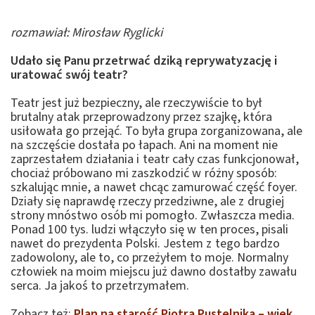
rozmawiał: Mirosław Ryglicki
Udało się Panu przetrwać dziką reprywatyzację i
uratować swój teatr?
Teatr jest już bezpieczny, ale rzeczywiście to był
brutalny atak przeprowadzony przez szajkę, która
usiłowała go przejąć. To była grupa zorganizowana, ale
na szczęście dostała po łapach. Ani na moment nie
zaprzestałem działania i teatr cały czas funkcjonował,
chociaż próbowano mi zaszkodzić w różny sposób:
szkalując mnie, a nawet chcąc zamurować część foyer.
Działy się naprawdę rzeczy przedziwne, ale z drugiej
strony mnóstwo osób mi pomogło. Zwłaszcza media.
Ponad 100 tys. ludzi włączyło się w ten proces, pisali
nawet do prezydenta Polski. Jestem z tego bardzo
zadowolony, ale to, co przeżyłem to moje. Normalny
człowiek na moim miejscu już dawno dostałby zawału
serca. Ja jakoś to przetrzymałem.
Zobacz też:
Plan na starość Piotra Pustelnika – wiek