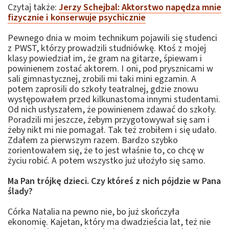
Czytaj także:
Jerzy Schejbal: Aktorstwo napędza mnie
fizycznie i konserwuje psychicznie
Pewnego dnia w moim technikum pojawili się studenci
z PWST, którzy prowadzili studniówkę. Ktoś z mojej
klasy powiedział im, że gram na gitarze, śpiewam i
powinienem zostać aktorem. I oni, pod prysznicami w
sali gimnastycznej, zrobili mi taki mini egzamin. A
potem zaprosili do szkoły teatralnej, gdzie znowu
występowałem przed kilkunastoma innymi studentami.
Od nich usłyszałem, że powinienem zdawać do szkoły.
Poradzili mi jeszcze, żebym przygotowywał się sam i
żeby nikt mi nie pomagał. Tak też zrobiłem i się udało.
Zdałem za pierwszym razem. Bardzo szybko
zorientowałem się, że to jest właśnie to, co chcę w
życiu robić. A potem wszystko już ułożyło się samo.
Ma Pan trójkę dzieci. Czy któreś z nich pójdzie w Pana
ślady?
Córka Natalia na pewno nie, bo już skończyła
ekonomię. Kajetan, który ma dwadzieścia lat, też nie