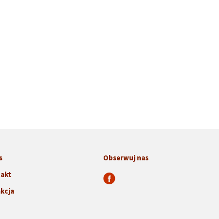
s
Obserwuj nas
akt
kcja