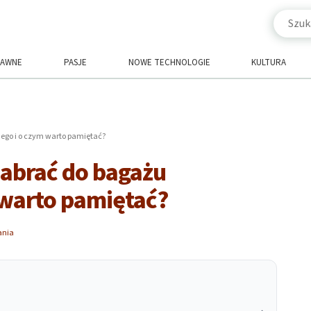
RAWNE
PASJE
NOWE TECHNOLOGIE
KULTURA
ego i o czym warto pamiętać?
zabrać do bagażu
 warto pamiętać?
ania