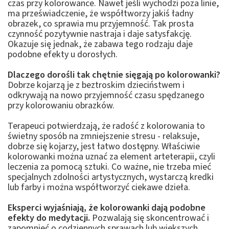
czas przy kolorowance. Nawet jeśli wychodzi poza linie,
ma przeświadczenie, że współtworzy jakiś ładny
obrazek, co sprawia mu przyjemność. Tak prosta
czynność pozytywnie nastraja i daje satysfakcję.
Okazuje się jednak, że zabawa tego rodzaju daje
podobne efekty u dorosłych.
Dlaczego dorośli tak chętnie sięgają po kolorowanki?
Dobrze kojarzą je z beztroskim dzieciństwem i
odkrywają na nowo przyjemność czasu spędzanego
przy kolorowaniu obrazków.
Terapeuci potwierdzają, że radość z kolorowania to
świetny sposób na zmniejszenie stresu - relaksuje,
dobrze się kojarzy, jest łatwo dostępny. Właściwie
kolorowanki można uznać za element arteterapii, czyli
leczenia za pomocą sztuki. Co ważne, nie trzeba mieć
specjalnych zdolności artystycznych, wystarczą kredki
lub farby i można współtworzyć ciekawe dzieła.
Eksperci wyjaśniają, że kolorowanki dają podobne
efekty do medytacji.
Pozwalają się skoncentrować i
zapomnieć o codziennych sprawach lub większych